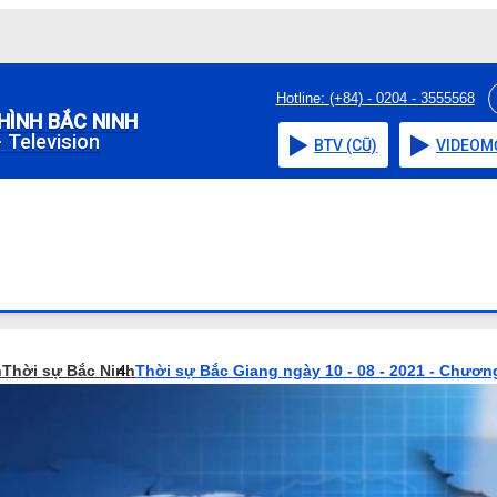
Hotline: (+84) - 0204 - 3555568
HÌNH BẮC NINH
 Television
BTV (CŨ)
VIDEO
M
h
Thời sự Bắc Ninh
Thời sự Bắc Giang ngày 10 - 08 - 2021 - Chương