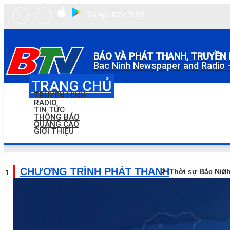
Tải App BTV PLUS
BÁO VÀ PHÁT THANH, TRUYỀN 
Bac Ninh Newspaper and Radio -
TRANG CHỦ
TRUYỀN HÌNH
RADIO
TIN TỨC
THÔNG BÁO
QUẢNG CÁO
GIỚI THIỆU
CHƯƠNG TRÌNH PHÁT THANH
Thời sự Bắc Nin