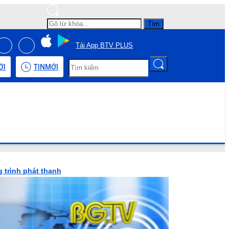
Tìm
Tải App BTV PLUS
ỚI
TIN
MỚI
 trình phát thanh