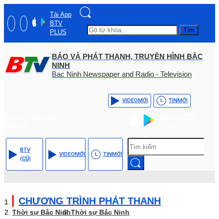
Tải App
BTV
Tìm
PLUS
BÁO VÀ PHÁT THANH, TRUYỀN HÌNH BẮC
NINH
Bac Ninh Newspaper and Radio - Television
VIDEO
MỚI
TIN
MỚI
Hotline: (+84) - 0204 -
Tải App BTV
3555568
PLUS
BTV
VIDEO
MỚI
TIN
MỚI
(CŨ)
CHƯƠNG TRÌNH PHÁT THANH
Thời sự Bắc Ninh
Thời sự Bắc Ninh