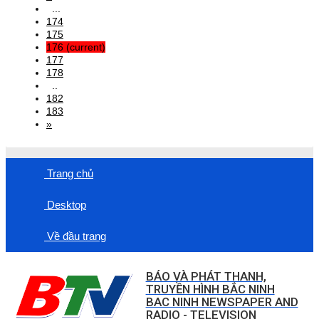
...
174
175
176
(current)
177
178
..
182
183
»
Trang chủ
Desktop
Về đầu trang
BÁO VÀ PHÁT THANH,
TRUYỀN HÌNH BẮC NINH
BAC NINH NEWSPAPER AND
RADIO - TELEVISION