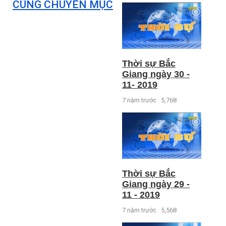
CÙNG CHUYÊN MỤC
Thời sự Bắc
Giang ngày 30 -
11- 2019
7 năm trước
5,768
Thời sự Bắc
Giang ngày 29 -
11 - 2019
7 năm trước
5,568