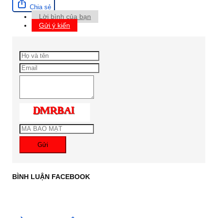
Chia sẻ
Lời bình của bạn
Gửi ý kiến
Gửi
BÌNH LUẬN FACEBOOK