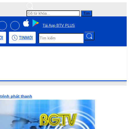
Tìm
Tải App BTV PLUS
ỚI
TIN
MỚI
trình phát thanh