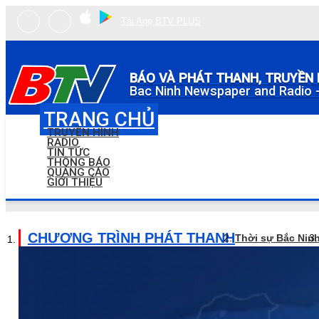
Tải App BTV PLUS
BÁO VÀ PHÁT THANH, TRUYỀN 
Bac Ninh Newspaper and Radio -
TRANG CHỦ
TRUYỀN HÌNH
RADIO
TIN TỨC
THÔNG BÁO
QUẢNG CÁO
GIỚI THIỆU
CHƯƠNG TRÌNH PHÁT THANH
Thời sự Bắc Nin