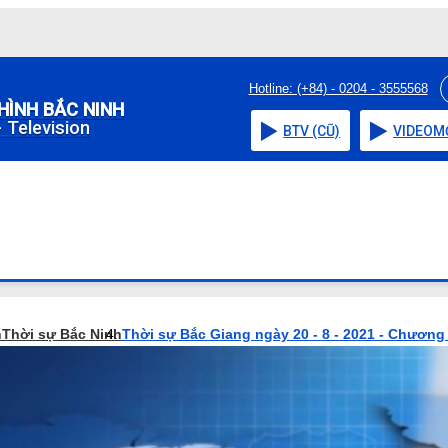
Hotline: (+84) - 0204 - 3555568
HÌNH BẮC NINH
 Television
BTV (CŨ)
VIDEO
M
h
Thời sự Bắc Ninh
Thời sự Bắc Giang ngày 20 - 8 - 2021 - Chương 