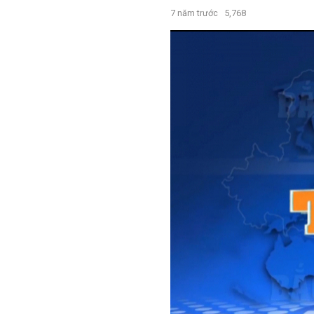
7 năm trước
5,768