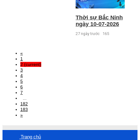
Thời sự Bắc Ninh
ngày 10-07-2026
27 ngày trước
165
«
1
2
(current)
3
4
5
6
7
...
182
183
»
Trang chủ