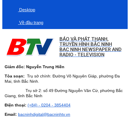
Desktop
Về đầu trang
BÁO VÀ PHÁT THANH,
TRUYỀN HÌNH BẮC NINH
BAC NINH NEWSPAPER AND
RADIO - TELEVISION
Giám đốc: Nguyễn Trung Hiền
Tòa soạn:
Trụ sở chính: Đường Võ Nguyên Giáp, phường Đa
Mai, tỉnh Bắc Ninh.
Trụ sở 2: số 49 Đường Nguyễn Văn Cừ, phường Bắc
Giang, tỉnh Bắc Ninh
Điện thoại:
(+84) - 0204 - 3854404
Email:
bacninhdigital@bacninhtv.vn