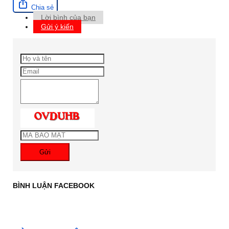
Chia sẻ
Lời bình của bạn
Gửi ý kiến
Gửi
BÌNH LUẬN FACEBOOK