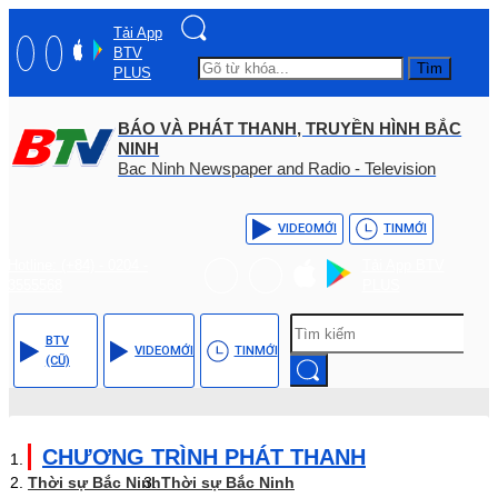
Tải App
BTV
Tìm
PLUS
BÁO VÀ PHÁT THANH, TRUYỀN HÌNH BẮC
NINH
Bac Ninh Newspaper and Radio - Television
VIDEO
MỚI
TIN
MỚI
Hotline: (+84) - 0204 -
Tải App BTV
3555568
PLUS
BTV
VIDEO
MỚI
TIN
MỚI
(CŨ)
CHƯƠNG TRÌNH PHÁT THANH
Thời sự Bắc Ninh
Thời sự Bắc Ninh