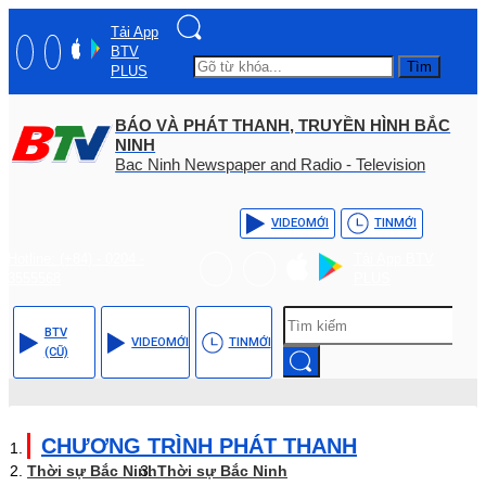
Tải App
BTV
Tìm
PLUS
BÁO VÀ PHÁT THANH, TRUYỀN HÌNH BẮC
NINH
Bac Ninh Newspaper and Radio - Television
VIDEO
MỚI
TIN
MỚI
Hotline: (+84) - 0204 -
Tải App BTV
3555568
PLUS
BTV
VIDEO
MỚI
TIN
MỚI
(CŨ)
CHƯƠNG TRÌNH PHÁT THANH
Thời sự Bắc Ninh
Thời sự Bắc Ninh