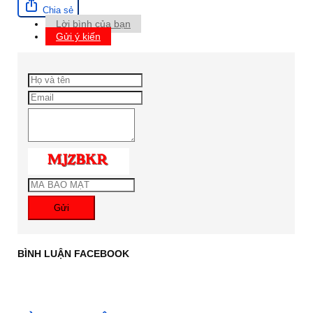
Chia sẻ
Lời bình của bạn
Gửi ý kiến
Gửi
BÌNH LUẬN FACEBOOK