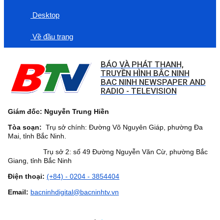
Desktop
Về đầu trang
BÁO VÀ PHÁT THANH,
TRUYỀN HÌNH BẮC NINH
BAC NINH NEWSPAPER AND
RADIO - TELEVISION
Giám đốc: Nguyễn Trung Hiền
Tòa soạn:
Trụ sở chính: Đường Võ Nguyên Giáp, phường Đa
Mai, tỉnh Bắc Ninh.
Trụ sở 2: số 49 Đường Nguyễn Văn Cừ, phường Bắc
Giang, tỉnh Bắc Ninh
Điện thoại:
(+84) - 0204 - 3854404
Email:
bacninhdigital@bacninhtv.vn