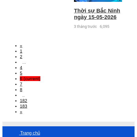
Thời sự Bắc Ninh
ngày 15-05-2026
3 tháng trước
6,095
«
1
2
...
4
5
6
(current)
7
8
..
182
183
»
Trang chủ