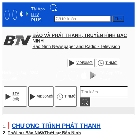
Tải App
BTV
Tìm
PLUS
BÁO VÀ PHÁT THANH, TRUYỀN HÌNH BẮC
NINH
Bac Ninh Newspaper and Radio - Television
VIDEO
MỚI
TIN
MỚI
Hotline: (+84) - 0204 -
Tải App BTV
3555568
PLUS
BTV
VIDEO
MỚI
TIN
MỚI
(CŨ)
CHƯƠNG TRÌNH PHÁT THANH
Thời sự Bắc Ninh
Thời sự Bắc Ninh