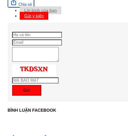
Chia sẻ
Lời bình của bạn
Gửi ý kiến
Gửi
BÌNH LUẬN FACEBOOK