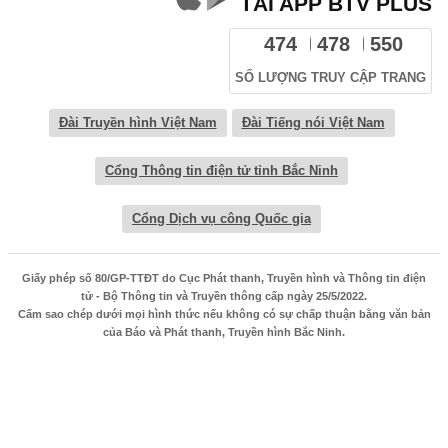
TẢI APP BTV PLUS
474
478
550
SỐ LƯỢNG TRUY CẬP TRANG
Đài Truyền hình Việt Nam
Đài Tiếng nói Việt Nam
Cổng Thông tin điện tử tỉnh Bắc Ninh
Cổng Dịch vụ công Quốc gia
Giấy phép số 80/GP-TTĐT do Cục Phát thanh, Truyền hình và Thông tin điện
tử - Bộ Thông tin và Truyền thông cấp ngày 25/5/2022.
Cấm sao chép dưới mọi hình thức nếu không có sự chấp thuận bằng văn bản
của Báo và Phát thanh, Truyền hình Bắc Ninh.