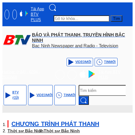
Tải App
BTV
Tìm
PLUS
BÁO VÀ PHÁT THANH, TRUYỀN HÌNH BẮC
NINH
Bac Ninh Newspaper and Radio - Television
VIDEO
MỚI
TIN
MỚI
Hotline: (+84) - 0204 -
Tải App BTV
3555568
PLUS
BTV
VIDEO
MỚI
TIN
MỚI
(CŨ)
CHƯƠNG TRÌNH PHÁT THANH
Thời sự Bắc Ninh
Thời sự Bắc Ninh