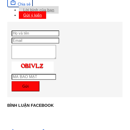
Chia sẻ
Lời bình của bạn
Gửi ý kiến
Gửi
BÌNH LUẬN FACEBOOK