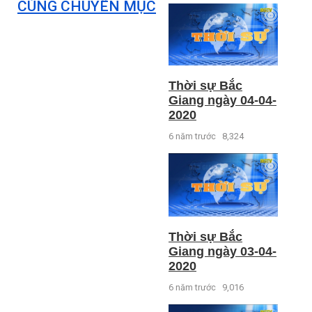
CÙNG CHUYÊN MỤC
Thời sự Bắc
Giang ngày 04-04-
2020
6 năm trước
8,324
Thời sự Bắc
Giang ngày 03-04-
2020
6 năm trước
9,016