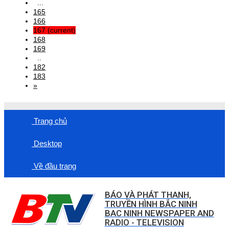
...
165
166
167
(current)
168
169
..
182
183
»
Trang chủ
Desktop
Về đầu trang
BÁO VÀ PHÁT THANH,
TRUYỀN HÌNH BẮC NINH
BAC NINH NEWSPAPER AND
RADIO - TELEVISION