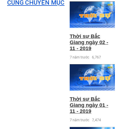
CÙNG CHUYÊN MỤC
Thời sự Bắc
Giang ngày 02 -
11 - 2019
7 năm trước
6,767
Thời sự Bắc
Giang ngày 01 -
11 - 2019
7 năm trước
7,474