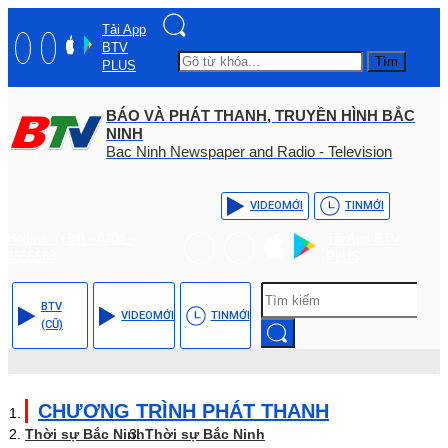
Tải App
BTV
Tìm
PLUS
BÁO VÀ PHÁT THANH, TRUYỀN HÌNH BẮC
NINH
Bac Ninh Newspaper and Radio - Television
VIDEO
MỚI
TIN
MỚI
Hotline: (+84) - 0204 -
Tải App BTV
3555568
PLUS
BTV
VIDEO
MỚI
TIN
MỚI
(CŨ)
CHƯƠNG TRÌNH PHÁT THANH
Thời sự Bắc Ninh
Thời sự Bắc Ninh