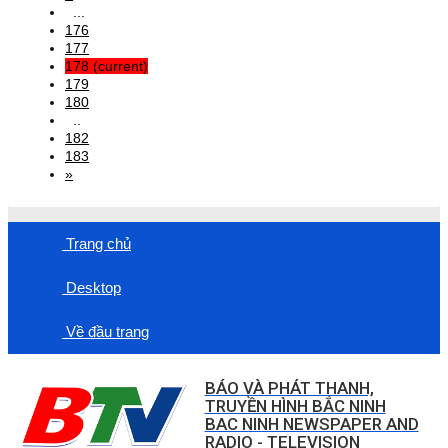
...
176
177
178
(current)
179
180
..
182
183
»
Trang chủ
Desktop
Về đầu trang
BÁO VÀ PHÁT THANH,
TRUYỀN HÌNH BẮC NINH
BAC NINH NEWSPAPER AND
RADIO - TELEVISION