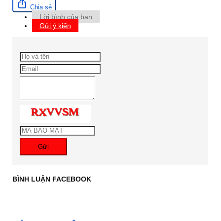
Chia sẻ
Lời bình của bạn
Gửi ý kiến
Gửi
BÌNH LUẬN FACEBOOK