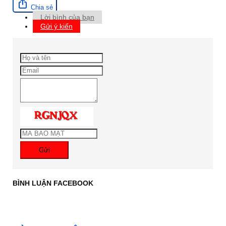
Chia sẻ
Lời bình của bạn
Gửi ý kiến
Gửi
BÌNH LUẬN FACEBOOK