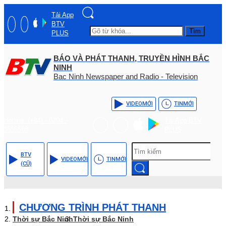
Tải App
BTV
Tìm
PLUS
BÁO VÀ PHÁT THANH, TRUYỀN HÌNH BẮC
NINH
Bac Ninh Newspaper and Radio - Television
VIDEO
MỚI
TIN
MỚI
Hotline: (+84) - 0204 -
Tải App BTV
3555568
PLUS
BTV
VIDEO
MỚI
TIN
MỚI
(CŨ)
CHƯƠNG TRÌNH PHÁT THANH
Thời sự Bắc Ninh
Thời sự Bắc Ninh