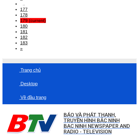
..
177
178
179
(current)
180
181
182
183
»
Trang chủ
Desktop
Về đầu trang
BÁO VÀ PHÁT THANH,
TRUYỀN HÌNH BẮC NINH
BAC NINH NEWSPAPER AND
RADIO - TELEVISION