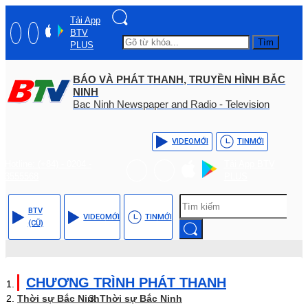
Tải App
BTV
Tìm
PLUS
BÁO VÀ PHÁT THANH, TRUYỀN HÌNH BẮC
NINH
Bac Ninh Newspaper and Radio - Television
VIDEO
MỚI
TIN
MỚI
Hotline: (+84) - 0204 -
Tải App BTV
3555568
PLUS
BTV
VIDEO
MỚI
TIN
MỚI
(CŨ)
CHƯƠNG TRÌNH PHÁT THANH
Thời sự Bắc Ninh
Thời sự Bắc Ninh