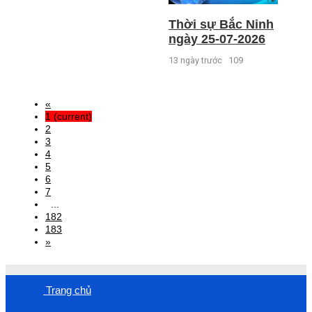
Thời sự Bắc Ninh
ngày 25-07-2026
13 ngày trước
109
«
1
(current)
2
3
4
5
6
7
...
182
183
»
Trang chủ