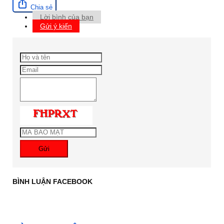
Chia sẻ
Lời bình của bạn
Gửi ý kiến
Gửi
BÌNH LUẬN FACEBOOK