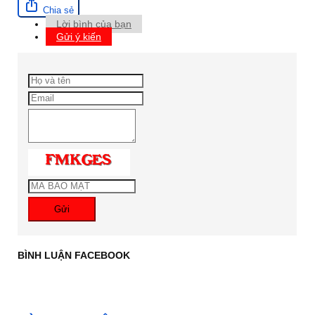
Chia sẻ
Lời bình của bạn
Gửi ý kiến
Gửi
BÌNH LUẬN FACEBOOK