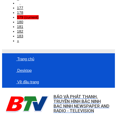
..
177
178
179
(current)
180
181
182
183
»
Trang chủ
Desktop
Về đầu trang
BÁO VÀ PHÁT THANH,
TRUYỀN HÌNH BẮC NINH
BAC NINH NEWSPAPER AND
RADIO - TELEVISION