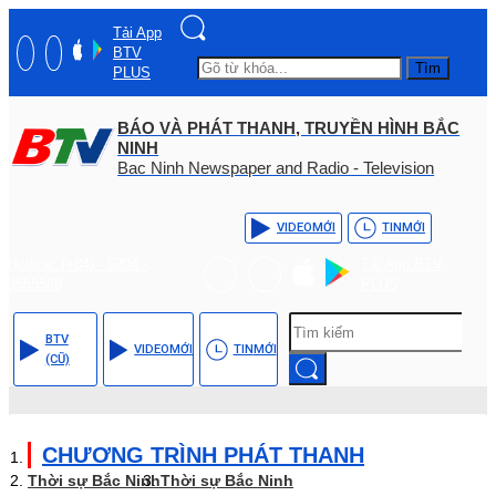
Tải App
BTV
Tìm
PLUS
BÁO VÀ PHÁT THANH, TRUYỀN HÌNH BẮC
NINH
Bac Ninh Newspaper and Radio - Television
VIDEO
MỚI
TIN
MỚI
Hotline: (+84) - 0204 -
Tải App BTV
3555568
PLUS
BTV
VIDEO
MỚI
TIN
MỚI
(CŨ)
CHƯƠNG TRÌNH PHÁT THANH
Thời sự Bắc Ninh
Thời sự Bắc Ninh