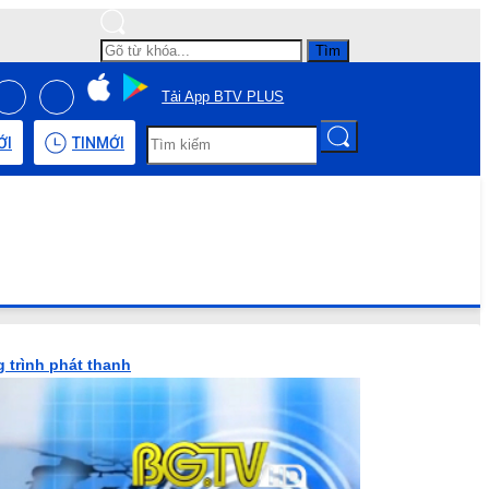
Tìm
Tải App BTV PLUS
ỚI
TIN
MỚI
 trình phát thanh