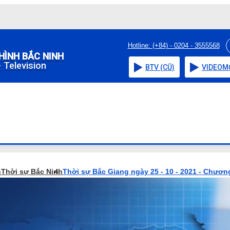
Hotline: (+84) - 0204 - 3555568
HÌNH BẮC NINH
 Television
BTV (CŨ)
VIDEO
M
h
Thời sự Bắc Ninh
Thời sự Bắc Giang ngày 25 - 10 - 2021 - Chương