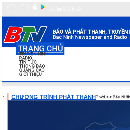
Tải App BTV PLUS
BÁO VÀ PHÁT THANH, TRUYỀN 
Bac Ninh Newspaper and Radio -
TRANG CHỦ
TRUYỀN HÌNH
RADIO
TIN TỨC
THÔNG BÁO
QUẢNG CÁO
GIỚI THIỆU
CHƯƠNG TRÌNH PHÁT THANH
Thời sự Bắc Nin