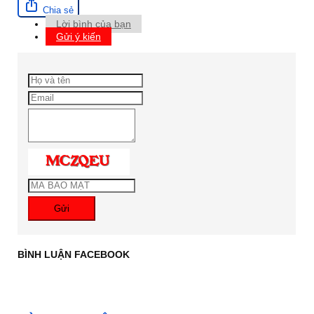
Chia sẻ
Lời bình của bạn
Gửi ý kiến
Gửi
BÌNH LUẬN FACEBOOK