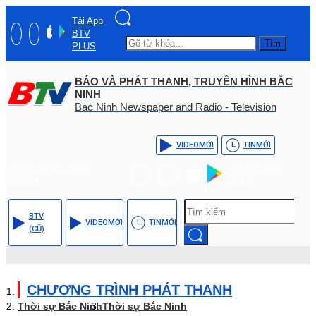
Tải App
BTV
Tìm
PLUS
BÁO VÀ PHÁT THANH, TRUYỀN HÌNH BẮC
NINH
Bac Ninh Newspaper and Radio - Television
VIDEO
MỚI
TIN
MỚI
Hotline: (+84) - 0204 -
Tải App BTV
3555568
PLUS
BTV
VIDEO
MỚI
TIN
MỚI
(CŨ)
CHƯƠNG TRÌNH PHÁT THANH
Thời sự Bắc Ninh
Thời sự Bắc Ninh