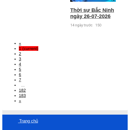
Thời sự Bắc Ninh
ngày 26-07-2026
14 ngày trước
150
«
1
(current)
2
3
4
5
6
7
...
182
183
»
Trang chủ