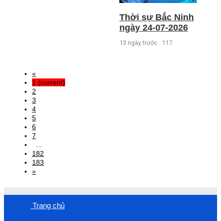
Thời sự Bắc Ninh
ngày 24-07-2026
13 ngày trước
117
«
1
(current)
2
3
4
5
6
7
...
182
183
»
Trang chủ