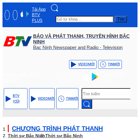
Tải App
BTV
Tìm
PLUS
BÁO VÀ PHÁT THANH, TRUYỀN HÌNH BẮC
NINH
Bac Ninh Newspaper and Radio - Television
VIDEO
MỚI
TIN
MỚI
Hotline: (+84) - 0204 -
Tải App BTV
3555568
PLUS
BTV
VIDEO
MỚI
TIN
MỚI
(CŨ)
CHƯƠNG TRÌNH PHÁT THANH
Thời sự Bắc Ninh
Thời sự Bắc Ninh