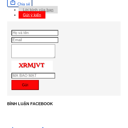
Chia sẻ
Lời bình của bạn
Gửi ý kiến
Gửi
BÌNH LUẬN FACEBOOK