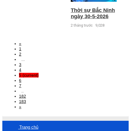
Thời sự Bắc Ninh
ngày 30-5-2026
2 tháng trước
9,028
«
1
2
...
3
4
5
(current)
6
7
..
182
183
»
Trang chủ