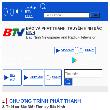
Tải App
BTV
Tìm
PLUS
BÁO VÀ PHÁT THANH, TRUYỀN HÌNH BẮC
NINH
Bac Ninh Newspaper and Radio - Television
VIDEO
MỚI
TIN
MỚI
Hotline: (+84) - 0204 -
Tải App BTV
3555568
PLUS
BTV
VIDEO
MỚI
TIN
MỚI
(CŨ)
CHƯƠNG TRÌNH PHÁT THANH
Thời sự Bắc Ninh
Thời sự Bắc Ninh