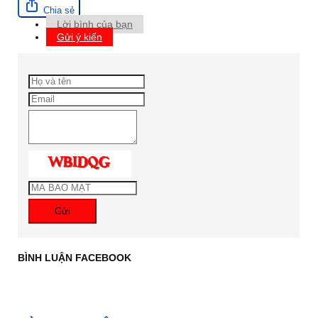
Chia sẻ
Lời bình của bạn
Gửi ý kiến
Gửi
BÌNH LUẬN FACEBOOK