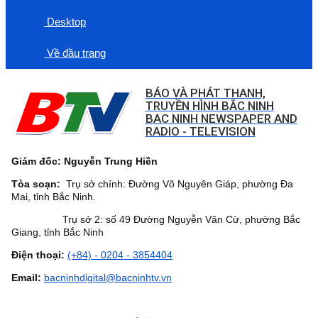
Desktop
Về đầu trang
BÁO VÀ PHÁT THANH,
TRUYỀN HÌNH BẮC NINH
BAC NINH NEWSPAPER AND
RADIO - TELEVISION
Giám đốc: Nguyễn Trung Hiền
Tòa soạn:
Trụ sở chính: Đường Võ Nguyên Giáp, phường Đa
Mai, tỉnh Bắc Ninh.
Trụ sở 2: số 49 Đường Nguyễn Văn Cừ, phường Bắc
Giang, tỉnh Bắc Ninh
Điện thoại:
(+84) - 0204 - 3854404
Email:
bacninhdigital@bacninhtv.vn