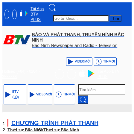
Tải App
BTV
Tìm
PLUS
BÁO VÀ PHÁT THANH, TRUYỀN HÌNH BẮC
NINH
Bac Ninh Newspaper and Radio - Television
VIDEO
MỚI
TIN
MỚI
Hotline: (+84) - 0204 -
Tải App BTV
3555568
PLUS
BTV
VIDEO
MỚI
TIN
MỚI
(CŨ)
CHƯƠNG TRÌNH PHÁT THANH
Thời sự Bắc Ninh
Thời sự Bắc Ninh