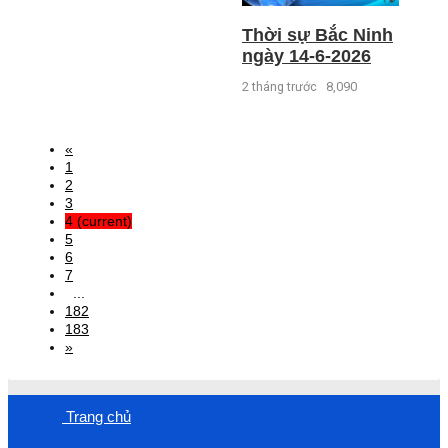
Thời sự Bắc Ninh
ngày 14-6-2026
2 tháng trước
8,090
«
1
2
3
4
(current)
5
6
7
...
182
183
»
Trang chủ