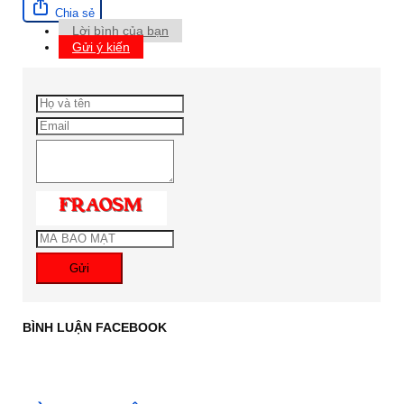
Chia sẻ
Lời bình của bạn
Gửi ý kiến
Gửi
BÌNH LUẬN FACEBOOK