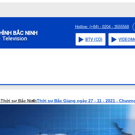
Hotline: (+84) - 0204 - 3555568
HÌNH BẮC NINH
 Television
BTV (CŨ)
VIDEO
M
h
Thời sự Bắc Ninh
Thời sự Bắc Giang ngày 27 - 11 - 2021 - Chương