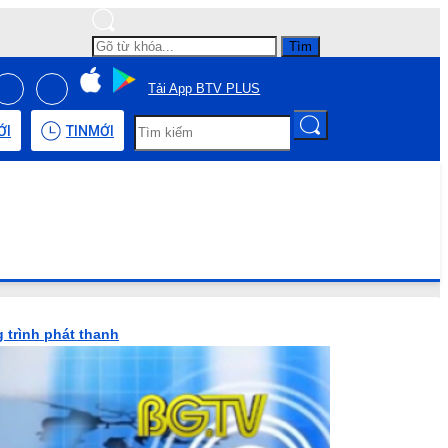
Tìm
Tải App BTV PLUS
ỚI
TIN
MỚI
 trình phát thanh