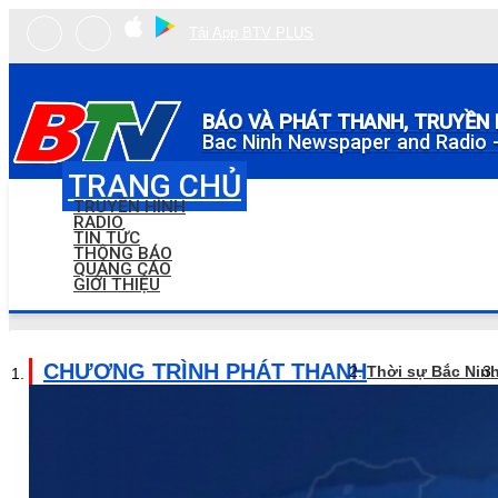
Tải App BTV PLUS
BÁO VÀ PHÁT THANH, TRUYỀN 
Bac Ninh Newspaper and Radio -
TRANG CHỦ
TRUYỀN HÌNH
RADIO
TIN TỨC
THÔNG BÁO
QUẢNG CÁO
GIỚI THIỆU
CHƯƠNG TRÌNH PHÁT THANH
Thời sự Bắc Nin