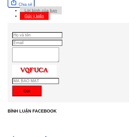
Chia sẻ
Lời bình của bạn
Gửi ý kiến
Gửi
BÌNH LUẬN FACEBOOK