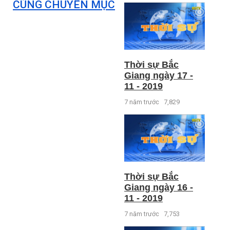
CÙNG CHUYÊN MỤC
Thời sự Bắc
Giang ngày 17 -
11 - 2019
7 năm trước
7,829
Thời sự Bắc
Giang ngày 16 -
11 - 2019
7 năm trước
7,753