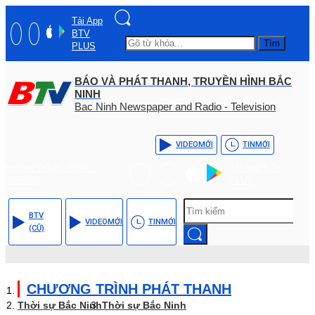
Tải App
BTV
Tìm
PLUS
BÁO VÀ PHÁT THANH, TRUYỀN HÌNH BẮC
NINH
Bac Ninh Newspaper and Radio - Television
VIDEO
MỚI
TIN
MỚI
Hotline: (+84) - 0204 -
Tải App BTV
3555568
PLUS
BTV
VIDEO
MỚI
TIN
MỚI
(CŨ)
CHƯƠNG TRÌNH PHÁT THANH
Thời sự Bắc Ninh
Thời sự Bắc Ninh