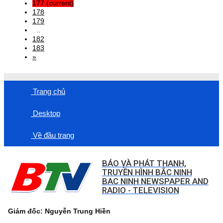
177
(current)
178
179
..
182
183
»
Trang chủ
Desktop
Về đầu trang
BÁO VÀ PHÁT THANH,
TRUYỀN HÌNH BẮC NINH
BAC NINH NEWSPAPER AND
RADIO - TELEVISION
Giám đốc: Nguyễn Trung Hiền