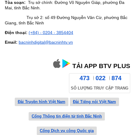
Tòa soạn:
Trụ sở chính: Đường Võ Nguyên Giáp, phường Đa
Mai, tỉnh Bắc Ninh.
Trụ sở 2: số 49 Đường Nguyễn Văn Cừ, phường Bắc
Giang, tỉnh Bắc Ninh
Điện thoại:
(+84) - 0204 - 3854404
Email:
bacninhdigital@bacninhtv.vn
TẢI APP BTV PLUS
473
022
874
SỐ LƯỢNG TRUY CẬP TRANG
Đài Truyền hình Việt Nam
Đài Tiếng nói Việt Nam
Cổng Thông tin điện tử tỉnh Bắc Ninh
Cổng Dịch vụ công Quốc gia