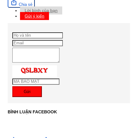
Chia sẻ
Lời bình của bạn
Gửi ý kiến
Gửi
BÌNH LUẬN FACEBOOK