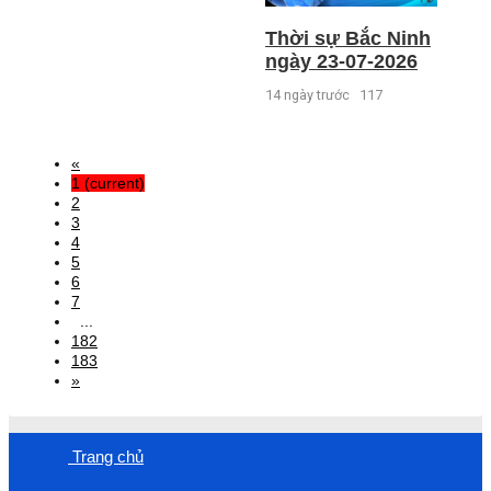
Thời sự Bắc Ninh
ngày 23-07-2026
14 ngày trước
117
«
1
(current)
2
3
4
5
6
7
...
182
183
»
Trang chủ