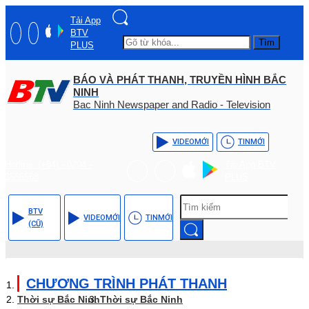
Tải App
BTV
Tìm
PLUS
BÁO VÀ PHÁT THANH, TRUYỀN HÌNH BẮC
NINH
Bac Ninh Newspaper and Radio - Television
VIDEO
MỚI
TIN
MỚI
Hotline: (+84) - 0204 -
Tải App BTV
3555568
PLUS
BTV
VIDEO
MỚI
TIN
MỚI
(CŨ)
CHƯƠNG TRÌNH PHÁT THANH
Thời sự Bắc Ninh
Thời sự Bắc Ninh