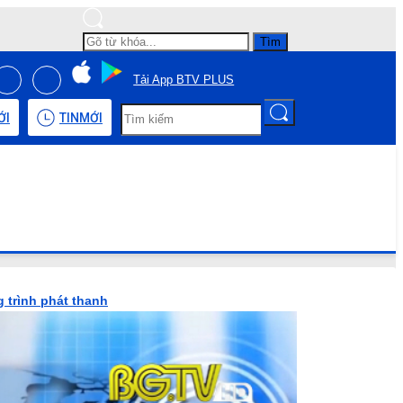
Tìm
Tải App BTV PLUS
ỚI
TIN
MỚI
 trình phát thanh