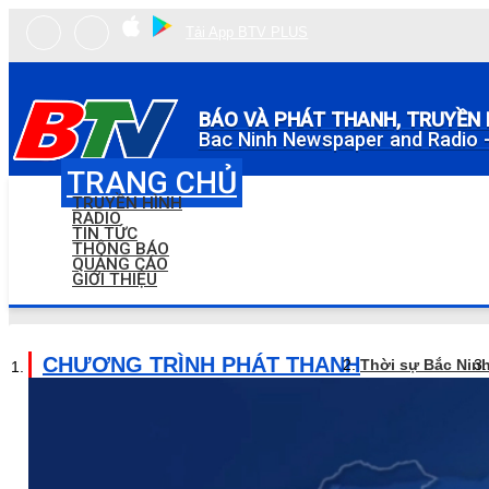
Tải App BTV PLUS
BÁO VÀ PHÁT THANH, TRUYỀN 
Bac Ninh Newspaper and Radio -
TRANG CHỦ
TRUYỀN HÌNH
RADIO
TIN TỨC
THÔNG BÁO
QUẢNG CÁO
GIỚI THIỆU
CHƯƠNG TRÌNH PHÁT THANH
Thời sự Bắc Nin