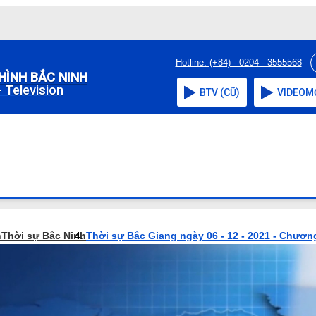
Hotline: (+84) - 0204 - 3555568
HÌNH BẮC NINH
 Television
BTV (CŨ)
VIDEO
M
h
Thời sự Bắc Ninh
Thời sự Bắc Giang ngày 06 - 12 - 2021 - Chương