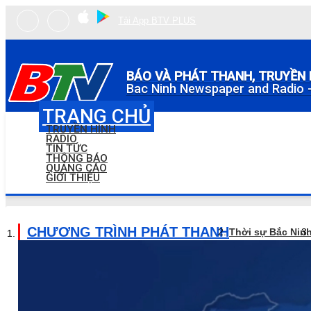
Tải App BTV PLUS
BÁO VÀ PHÁT THANH, TRUYỀN 
Bac Ninh Newspaper and Radio -
TRANG CHỦ
TRUYỀN HÌNH
RADIO
TIN TỨC
THÔNG BÁO
QUẢNG CÁO
GIỚI THIỆU
CHƯƠNG TRÌNH PHÁT THANH
Thời sự Bắc Nin