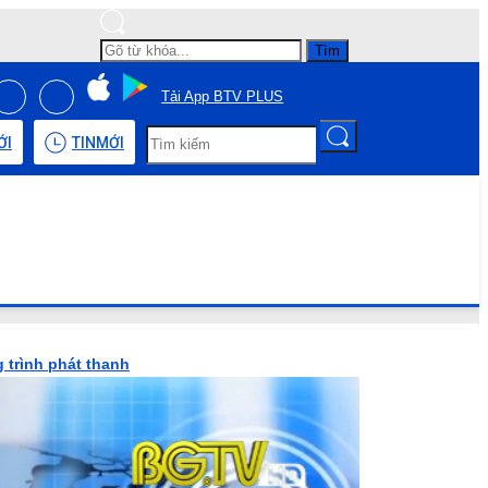
Tìm
Tải App BTV PLUS
ỚI
TIN
MỚI
 trình phát thanh