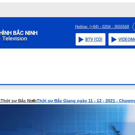
Hotline: (+84) - 0204 - 3555568
HÌNH BẮC NINH
 Television
BTV (CŨ)
VIDEO
M
h
Thời sự Bắc Ninh
Thời sự Bắc Giang ngày 11 - 12 - 2021 - Chương