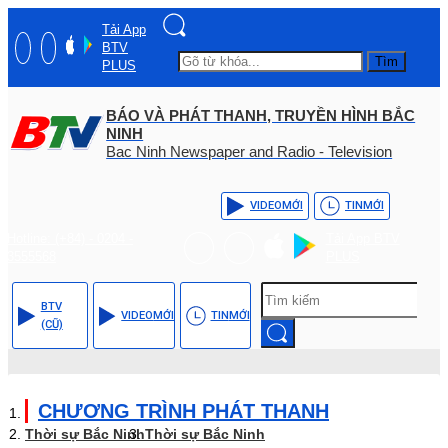
Tải App
BTV
Tìm
PLUS
BÁO VÀ PHÁT THANH, TRUYỀN HÌNH BẮC
NINH
Bac Ninh Newspaper and Radio - Television
VIDEO
MỚI
TIN
MỚI
Hotline: (+84) - 0204 -
Tải App BTV
3555568
PLUS
BTV
VIDEO
MỚI
TIN
MỚI
(CŨ)
CHƯƠNG TRÌNH PHÁT THANH
Thời sự Bắc Ninh
Thời sự Bắc Ninh