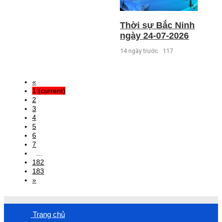
Thời sự Bắc Ninh
ngày 24-07-2026
14 ngày trước
117
«
1
(current)
2
3
4
5
6
7
...
182
183
»
Trang chủ