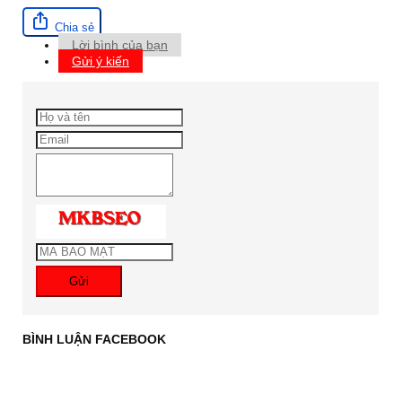
Chia sẻ
Lời bình của bạn
Gửi ý kiến
Gửi
BÌNH LUẬN FACEBOOK