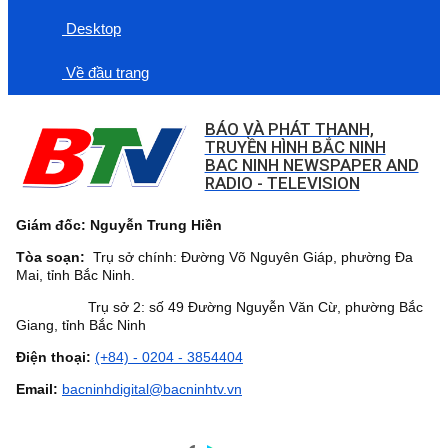
Desktop
Về đầu trang
BÁO VÀ PHÁT THANH,
TRUYỀN HÌNH BẮC NINH
BAC NINH NEWSPAPER AND
RADIO - TELEVISION
Giám đốc: Nguyễn Trung Hiền
Tòa soạn:
Trụ sở chính: Đường Võ Nguyên Giáp, phường Đa
Mai, tỉnh Bắc Ninh.
Trụ sở 2: số 49 Đường Nguyễn Văn Cừ, phường Bắc
Giang, tỉnh Bắc Ninh
Điện thoại:
(+84) - 0204 - 3854404
Email:
bacninhdigital@bacninhtv.vn