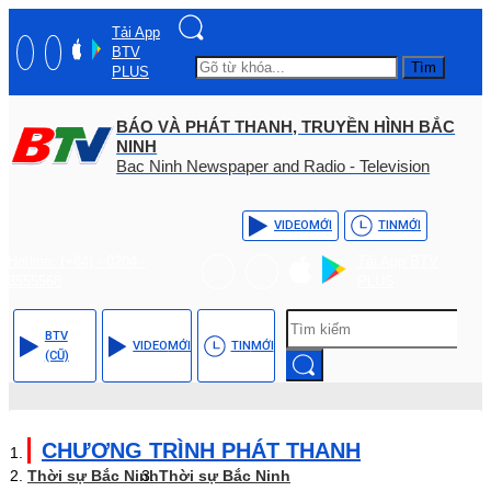
Tải App
BTV
Tìm
PLUS
BÁO VÀ PHÁT THANH, TRUYỀN HÌNH BẮC
NINH
Bac Ninh Newspaper and Radio - Television
VIDEO
MỚI
TIN
MỚI
Hotline: (+84) - 0204 -
Tải App BTV
3555568
PLUS
BTV
VIDEO
MỚI
TIN
MỚI
(CŨ)
CHƯƠNG TRÌNH PHÁT THANH
Thời sự Bắc Ninh
Thời sự Bắc Ninh