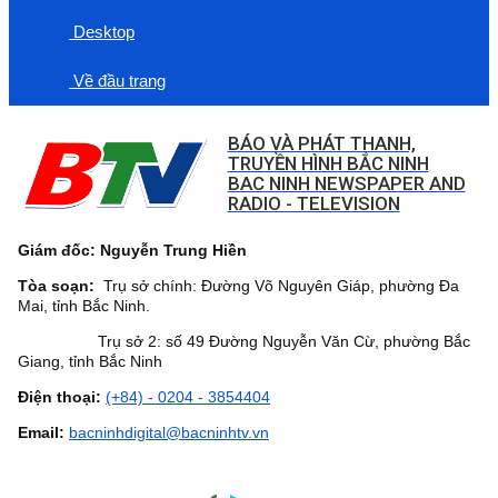
Desktop
Về đầu trang
BÁO VÀ PHÁT THANH,
TRUYỀN HÌNH BẮC NINH
BAC NINH NEWSPAPER AND
RADIO - TELEVISION
Giám đốc: Nguyễn Trung Hiền
Tòa soạn:
Trụ sở chính: Đường Võ Nguyên Giáp, phường Đa
Mai, tỉnh Bắc Ninh.
Trụ sở 2: số 49 Đường Nguyễn Văn Cừ, phường Bắc
Giang, tỉnh Bắc Ninh
Điện thoại:
(+84) - 0204 - 3854404
Email:
bacninhdigital@bacninhtv.vn