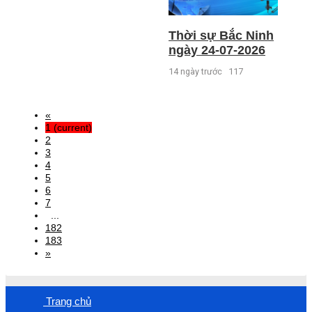
Thời sự Bắc Ninh
ngày 24-07-2026
14 ngày trước
117
«
1
(current)
2
3
4
5
6
7
...
182
183
»
Trang chủ