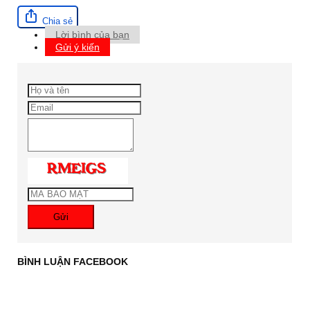
Chia sẻ
Lời bình của bạn
Gửi ý kiến
Gửi
BÌNH LUẬN FACEBOOK