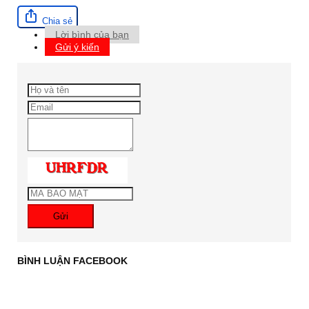
Chia sẻ
Lời bình của bạn
Gửi ý kiến
Gửi
BÌNH LUẬN FACEBOOK