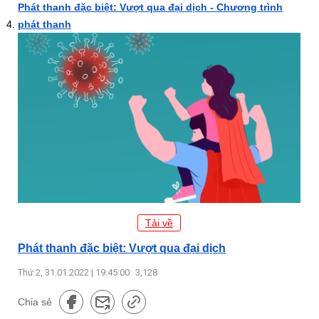
Phát thanh đặc biệt: Vượt qua đại dịch - Chương trình
phát thanh
Tải về
Phát thanh đặc biệt: Vượt qua đại dịch
Thứ 2, 31.01.2022 | 19:45:00
3,128
Chia sẻ