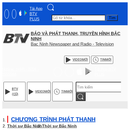
Tải App
BTV
Tìm
PLUS
BÁO VÀ PHÁT THANH, TRUYỀN HÌNH BẮC
NINH
Bac Ninh Newspaper and Radio - Television
VIDEO
MỚI
TIN
MỚI
Hotline: (+84) - 0204 -
Tải App BTV
3555568
PLUS
BTV
VIDEO
MỚI
TIN
MỚI
(CŨ)
CHƯƠNG TRÌNH PHÁT THANH
Thời sự Bắc Ninh
Thời sự Bắc Ninh