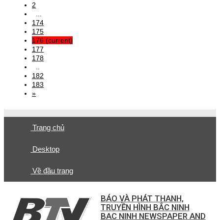
2
...
174
175
176
(current)
177
178
..
182
183
»
Trang chủ
Desktop
Về đầu trang
BÁO VÀ PHÁT THANH,
TRUYỀN HÌNH BẮC NINH
BAC NINH NEWSPAPER AND