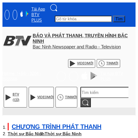
Tải App
BTV
Tìm
PLUS
BÁO VÀ PHÁT THANH, TRUYỀN HÌNH BẮC
NINH
Bac Ninh Newspaper and Radio - Television
VIDEO
MỚI
TIN
MỚI
Hotline: (+84) - 0204 -
Tải App BTV
3555568
PLUS
BTV
VIDEO
MỚI
TIN
MỚI
(CŨ)
CHƯƠNG TRÌNH PHÁT THANH
Thời sự Bắc Ninh
Thời sự Bắc Ninh