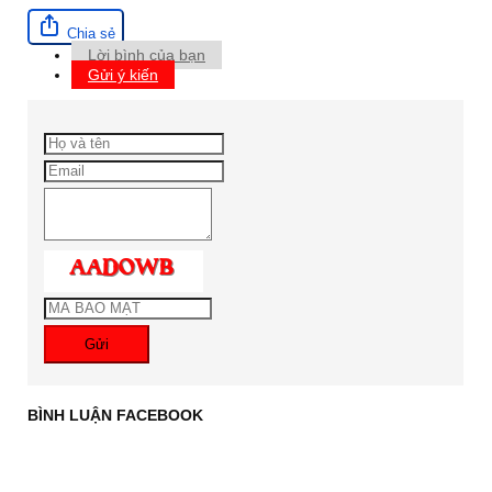
Chia sẻ
Lời bình của bạn
Gửi ý kiến
Gửi
BÌNH LUẬN FACEBOOK