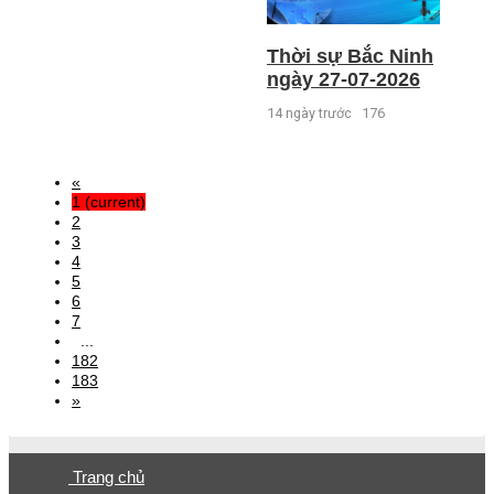
Thời sự Bắc Ninh
ngày 27-07-2026
14 ngày trước
176
«
1
(current)
2
3
4
5
6
7
...
182
183
»
Trang chủ