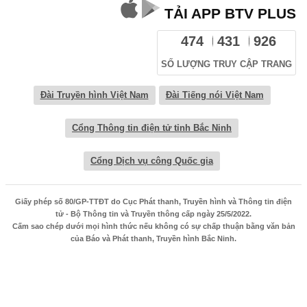
TẢI APP BTV PLUS
474
431
926
SỐ LƯỢNG TRUY CẬP TRANG
Đài Truyền hình Việt Nam
Đài Tiếng nói Việt Nam
Cổng Thông tin điện tử tỉnh Bắc Ninh
Cổng Dịch vụ công Quốc gia
Giấy phép số 80/GP-TTĐT do Cục Phát thanh, Truyền hình và Thông tin điện
tử - Bộ Thông tin và Truyền thông cấp ngày 25/5/2022.
Cấm sao chép dưới mọi hình thức nếu không có sự chấp thuận bằng văn bản
của Báo và Phát thanh, Truyền hình Bắc Ninh.