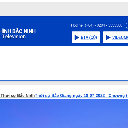
Hotline: (+84) - 0204 - 3555568
HÌNH BẮC NINH
 Television
BTV (CŨ)
VIDEO
M
h
Thời sự Bắc Ninh
Thời sự Bắc Giang ngày 19-07-2022 - Chương t