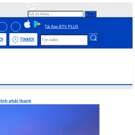
Tìm
Tải App BTV PLUS
ỚI
TIN
MỚI
rình phát thanh