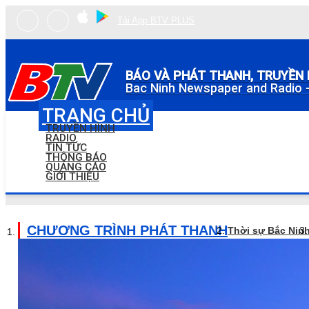
Tải App BTV PLUS
BÁO VÀ PHÁT THANH, TRUYỀN 
Bac Ninh Newspaper and Radio -
TRANG CHỦ
TRUYỀN HÌNH
RADIO
TIN TỨC
THÔNG BÁO
QUẢNG CÁO
GIỚI THIỆU
CHƯƠNG TRÌNH PHÁT THANH
Thời sự Bắc Nin