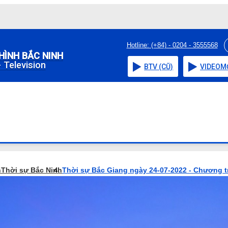
Hotline: (+84) - 0204 - 3555568
HÌNH BẮC NINH
 Television
BTV (CŨ)
VIDEO
M
h
Thời sự Bắc Ninh
Thời sự Bắc Giang ngày 24-07-2022 - Chương t