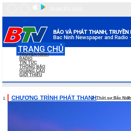
Tải App BTV PLUS
BÁO VÀ PHÁT THANH, TRUYỀN 
Bac Ninh Newspaper and Radio -
TRANG CHỦ
TRUYỀN HÌNH
RADIO
TIN TỨC
THÔNG BÁO
QUẢNG CÁO
GIỚI THIỆU
CHƯƠNG TRÌNH PHÁT THANH
Thời sự Bắc Nin