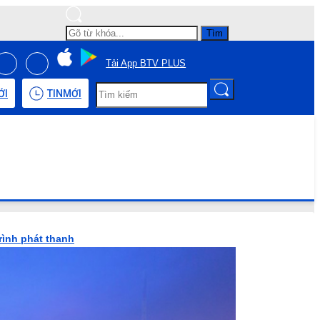
Tìm
Tải App BTV PLUS
ỚI
TIN
MỚI
rình phát thanh