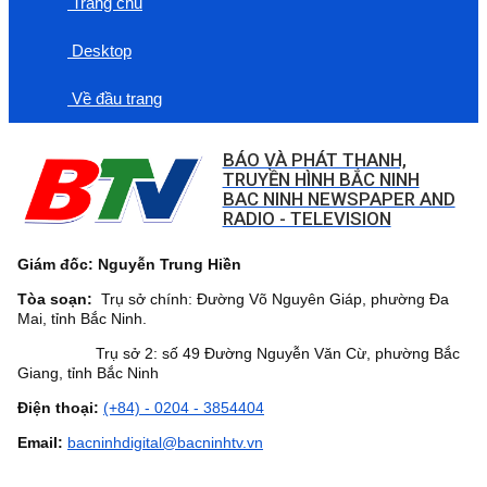
Trang chủ
Desktop
Về đầu trang
BÁO VÀ PHÁT THANH,
TRUYỀN HÌNH BẮC NINH
BAC NINH NEWSPAPER AND
RADIO - TELEVISION
Giám đốc: Nguyễn Trung Hiền
Tòa soạn:
Trụ sở chính: Đường Võ Nguyên Giáp, phường Đa
Mai, tỉnh Bắc Ninh.
Trụ sở 2: số 49 Đường Nguyễn Văn Cừ, phường Bắc
Giang, tỉnh Bắc Ninh
Điện thoại:
(+84) - 0204 - 3854404
Email:
bacninhdigital@bacninhtv.vn