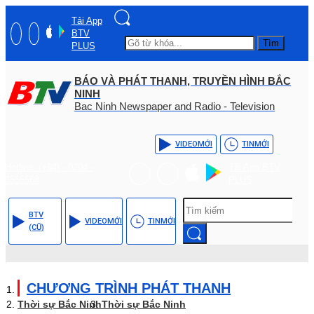
Tải App
BTV
Tìm
PLUS
BÁO VÀ PHÁT THANH, TRUYỀN HÌNH BẮC
NINH
Bac Ninh Newspaper and Radio - Television
VIDEO
MỚI
TIN
MỚI
Hotline: (+84) - 0204 -
Tải App BTV
3555568
PLUS
BTV
VIDEO
MỚI
TIN
MỚI
(CŨ)
CHƯƠNG TRÌNH PHÁT THANH
Thời sự Bắc Ninh
Thời sự Bắc Ninh