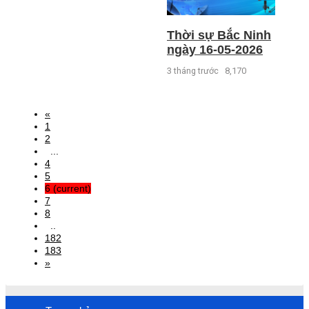
Thời sự Bắc Ninh
ngày 16-05-2026
3 tháng trước
8,170
«
1
2
...
4
5
6
(current)
7
8
..
182
183
»