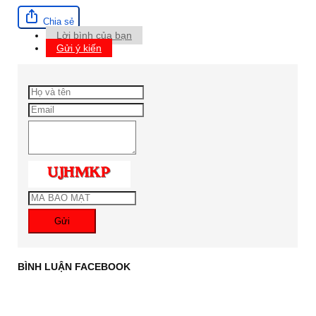
Chia sẻ
Lời bình của bạn
Gửi ý kiến
Gửi
BÌNH LUẬN FACEBOOK