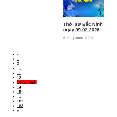
Thời sự Bắc Ninh
ngày 09-02-2026
6 tháng trước
2,793
«
1
2
...
11
12
13
(current)
14
15
..
182
183
»