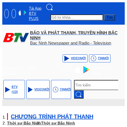
Tải App
BTV
Tìm
PLUS
BÁO VÀ PHÁT THANH, TRUYỀN HÌNH BẮC
NINH
Bac Ninh Newspaper and Radio - Television
VIDEO
MỚI
TIN
MỚI
Hotline: (+84) - 0204 -
Tải App BTV
3555568
PLUS
BTV
VIDEO
MỚI
TIN
MỚI
(CŨ)
CHƯƠNG TRÌNH PHÁT THANH
Thời sự Bắc Ninh
Thời sự Bắc Ninh