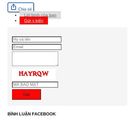
Chia sẻ
Lời bình của bạn
Gửi ý kiến
Gửi
BÌNH LUẬN FACEBOOK