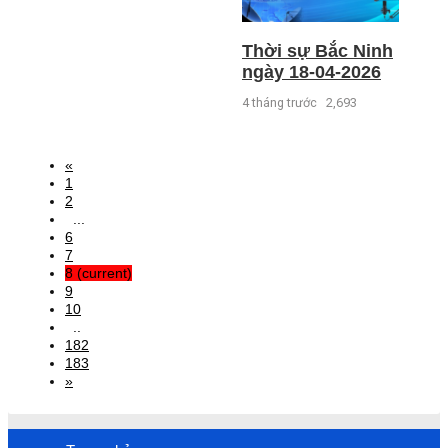
Thời sự Bắc Ninh
ngày 18-04-2026
4 tháng trước
2,693
«
1
2
...
6
7
8
(current)
9
10
..
182
183
»