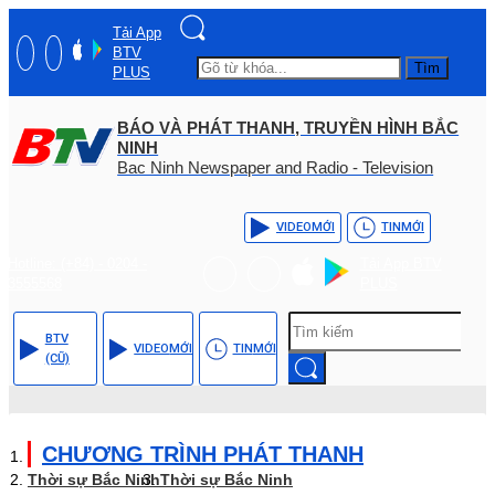
Tải App
BTV
Tìm
PLUS
BÁO VÀ PHÁT THANH, TRUYỀN HÌNH BẮC
NINH
Bac Ninh Newspaper and Radio - Television
VIDEO
MỚI
TIN
MỚI
Hotline: (+84) - 0204 -
Tải App BTV
3555568
PLUS
BTV
VIDEO
MỚI
TIN
MỚI
(CŨ)
CHƯƠNG TRÌNH PHÁT THANH
Thời sự Bắc Ninh
Thời sự Bắc Ninh