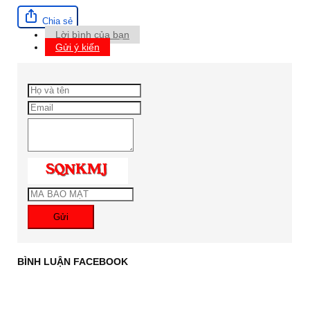
Chia sẻ
Lời bình của bạn
Gửi ý kiến
Gửi
BÌNH LUẬN FACEBOOK