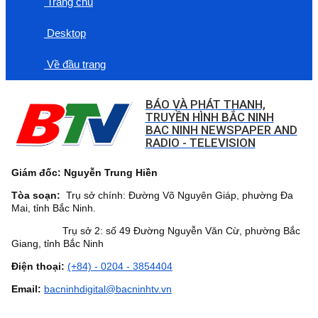
Trang chủ
Desktop
Về đầu trang
BÁO VÀ PHÁT THANH,
TRUYỀN HÌNH BẮC NINH
BAC NINH NEWSPAPER AND
RADIO - TELEVISION
Giám đốc: Nguyễn Trung Hiền
Tòa soạn:
Trụ sở chính: Đường Võ Nguyên Giáp, phường Đa
Mai, tỉnh Bắc Ninh.
Trụ sở 2: số 49 Đường Nguyễn Văn Cừ, phường Bắc
Giang, tỉnh Bắc Ninh
Điện thoại:
(+84) - 0204 - 3854404
Email:
bacninhdigital@bacninhtv.vn