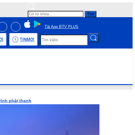
Tìm
Tải App BTV PLUS
ỚI
TIN
MỚI
rình phát thanh