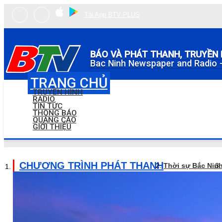
Tải App BTV PLUS
BÁO VÀ PHÁT THANH, TRUYỀN 
Bac Ninh Newspaper and Radio -
TRANG CHỦ
TRUYỀN HÌNH
RADIO
TIN TỨC
THÔNG BÁO
QUẢNG CÁO
GIỚI THIỆU
CHƯƠNG TRÌNH PHÁT THANH
Thời sự Bắc Nin