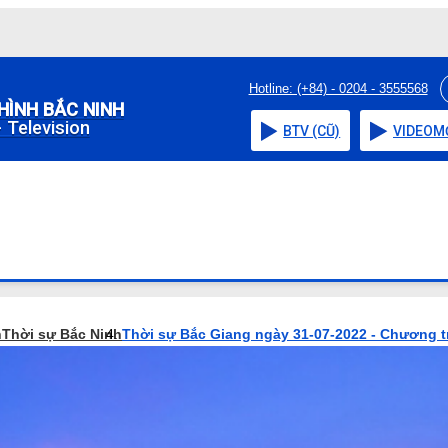
Hotline: (+84) - 0204 - 3555568
HÌNH BẮC NINH
 Television
BTV (CŨ)
VIDEO
M
h
Thời sự Bắc Ninh
Thời sự Bắc Giang ngày 31-07-2022 - Chương t