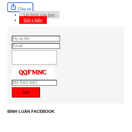
Chia sẻ
Lời bình của bạn
Gửi ý kiến
Gửi
BÌNH LUẬN FACEBOOK