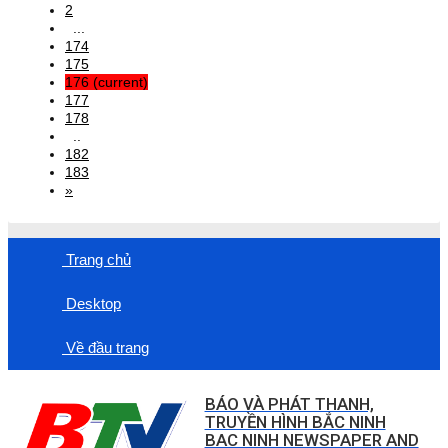
2
...
174
175
176
(current)
177
178
..
182
183
»
Trang chủ
Desktop
Về đầu trang
BÁO VÀ PHÁT THANH,
TRUYỀN HÌNH BẮC NINH
BAC NINH NEWSPAPER AND