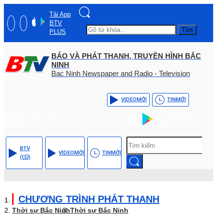
Tải App
BTV
Tìm
PLUS
BÁO VÀ PHÁT THANH, TRUYỀN HÌNH BẮC
NINH
Bac Ninh Newspaper and Radio - Television
VIDEO
MỚI
TIN
MỚI
Hotline: (+84) - 0204 -
Tải App BTV
3555568
PLUS
BTV
VIDEO
MỚI
TIN
MỚI
(CŨ)
CHƯƠNG TRÌNH PHÁT THANH
Thời sự Bắc Ninh
Thời sự Bắc Ninh