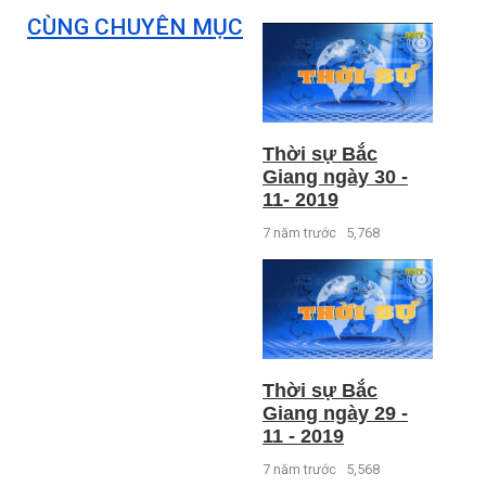
CÙNG CHUYÊN MỤC
Thời sự Bắc
Giang ngày 30 -
11- 2019
7 năm trước
5,768
Thời sự Bắc
Giang ngày 29 -
11 - 2019
7 năm trước
5,568