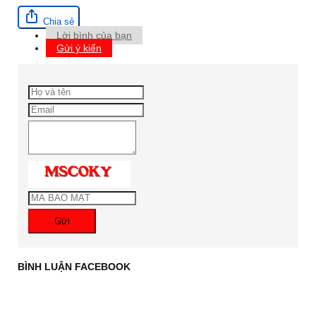
Chia sẻ
Lời bình của bạn
Gửi ý kiến
Gửi
BÌNH LUẬN FACEBOOK