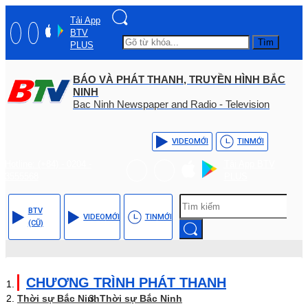
Tải App
BTV
Tìm
PLUS
BÁO VÀ PHÁT THANH, TRUYỀN HÌNH BẮC
NINH
Bac Ninh Newspaper and Radio - Television
VIDEO
MỚI
TIN
MỚI
Hotline: (+84) - 0204 -
Tải App BTV
3555568
PLUS
BTV
VIDEO
MỚI
TIN
MỚI
(CŨ)
CHƯƠNG TRÌNH PHÁT THANH
Thời sự Bắc Ninh
Thời sự Bắc Ninh