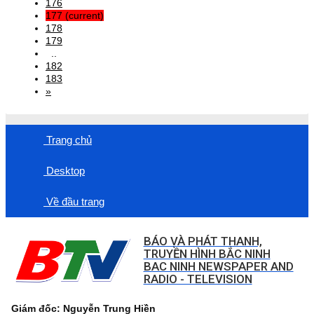
176
177
(current)
178
179
..
182
183
»
Trang chủ
Desktop
Về đầu trang
BÁO VÀ PHÁT THANH,
TRUYỀN HÌNH BẮC NINH
BAC NINH NEWSPAPER AND
RADIO - TELEVISION
Giám đốc: Nguyễn Trung Hiền