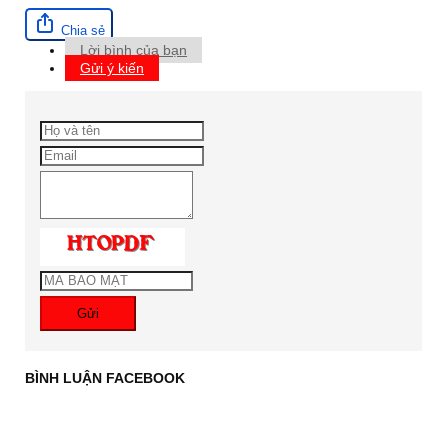
Chia sẻ
Lời bình của bạn
Gửi ý kiến
Gửi
BÌNH LUẬN FACEBOOK