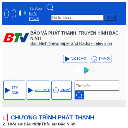
Tải App
BTV
Tìm
PLUS
BÁO VÀ PHÁT THANH, TRUYỀN HÌNH BẮC
NINH
Bac Ninh Newspaper and Radio - Television
VIDEO
MỚI
TIN
MỚI
Hotline: (+84) - 0204 -
Tải App BTV
3555568
PLUS
BTV
VIDEO
MỚI
TIN
MỚI
(CŨ)
CHƯƠNG TRÌNH PHÁT THANH
Thời sự Bắc Ninh
Thời sự Bắc Ninh