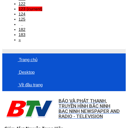
122
123
(current)
124
125
..
182
183
»
Trang chủ
Desktop
Về đầu trang
BÁO VÀ PHÁT THANH,
TRUYỀN HÌNH BẮC NINH
BAC NINH NEWSPAPER AND
RADIO - TELEVISION