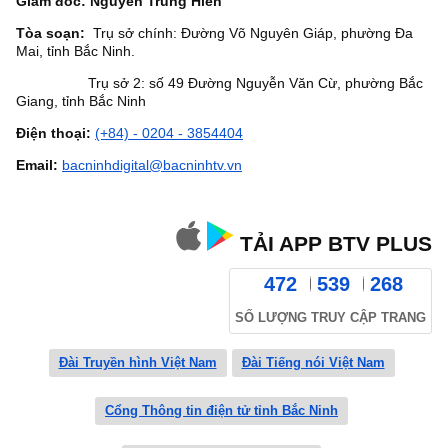
Giám đốc: Nguyễn Trung Hiền
Tòa soạn:
Trụ sở chính: Đường Võ Nguyên Giáp, phường Đa
Mai, tỉnh Bắc Ninh.
Trụ sở 2: số 49 Đường Nguyễn Văn Cừ, phường Bắc
Giang, tỉnh Bắc Ninh
Điện thoại:
(+84) - 0204 - 3854404
Email:
bacninhdigital@bacninhtv.vn
TẢI APP BTV PLUS
472
539
268
SỐ LƯỢNG TRUY CẬP TRANG
Đài Truyền hình Việt Nam
Đài Tiếng nói Việt Nam
Cổng Thông tin điện tử tỉnh Bắc Ninh