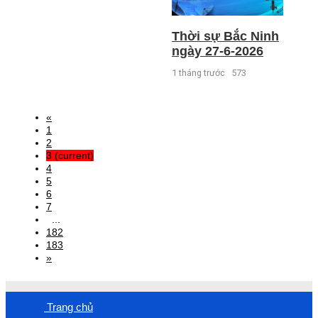
Thời sự Bắc Ninh
ngày 27-6-2026
1 tháng trước
573
«
1
2
3
(current)
4
5
6
7
...
182
183
»
Trang chủ