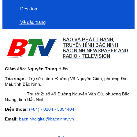
Desktop
Về đầu trang
BÁO VÀ PHÁT THANH,
TRUYỀN HÌNH BẮC NINH
BAC NINH NEWSPAPER AND
RADIO - TELEVISION
Giám đốc: Nguyễn Trung Hiền
Tòa soạn:
Trụ sở chính: Đường Võ Nguyên Giáp, phường Đa
Mai, tỉnh Bắc Ninh.
Trụ sở 2: số 49 Đường Nguyễn Văn Cừ, phường Bắc
Giang, tỉnh Bắc Ninh
Điện thoại:
(+84) - 0204 - 3854404
Email:
bacninhdigital@bacninhtv.vn