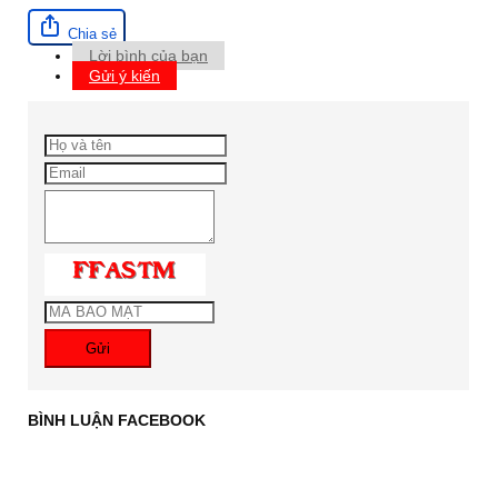
Chia sẻ
Lời bình của bạn
Gửi ý kiến
Gửi
BÌNH LUẬN FACEBOOK