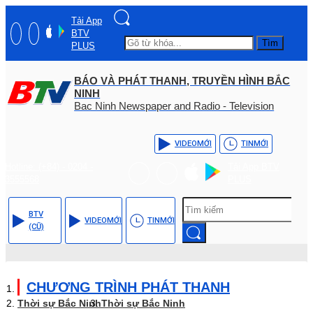
Tải App
BTV
Tìm
PLUS
BÁO VÀ PHÁT THANH, TRUYỀN HÌNH BẮC
NINH
Bac Ninh Newspaper and Radio - Television
VIDEO
MỚI
TIN
MỚI
Hotline: (+84) - 0204 -
Tải App BTV
3555568
PLUS
BTV
VIDEO
MỚI
TIN
MỚI
(CŨ)
CHƯƠNG TRÌNH PHÁT THANH
Thời sự Bắc Ninh
Thời sự Bắc Ninh