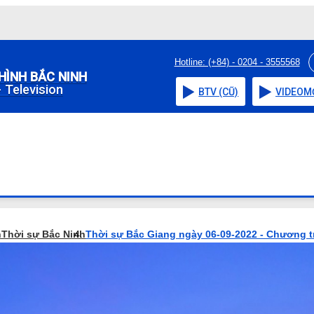
Hotline: (+84) - 0204 - 3555568
HÌNH BẮC NINH
 Television
BTV (CŨ)
VIDEO
M
h
Thời sự Bắc Ninh
Thời sự Bắc Giang ngày 06-09-2022 - Chương t