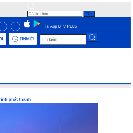
Tìm
Tải App BTV PLUS
ỚI
TIN
MỚI
rình phát thanh