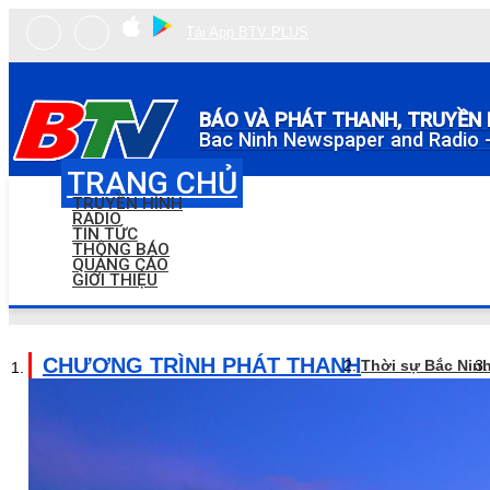
Tải App BTV PLUS
BÁO VÀ PHÁT THANH, TRUYỀN 
Bac Ninh Newspaper and Radio -
TRANG CHỦ
TRUYỀN HÌNH
RADIO
TIN TỨC
THÔNG BÁO
QUẢNG CÁO
GIỚI THIỆU
CHƯƠNG TRÌNH PHÁT THANH
Thời sự Bắc Nin