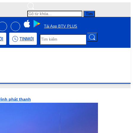
Tìm
Tải App BTV PLUS
ỚI
TIN
MỚI
rình phát thanh