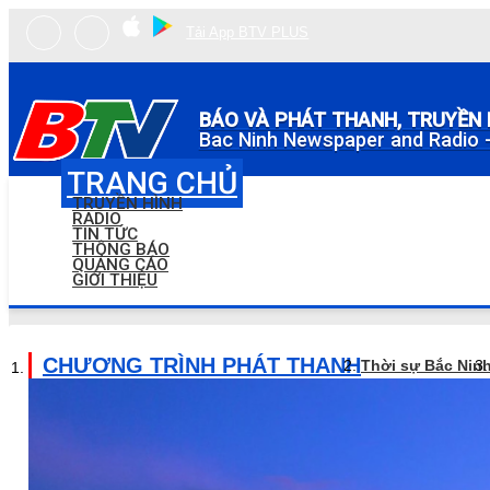
Tải App BTV PLUS
BÁO VÀ PHÁT THANH, TRUYỀN 
Bac Ninh Newspaper and Radio -
TRANG CHỦ
TRUYỀN HÌNH
RADIO
TIN TỨC
THÔNG BÁO
QUẢNG CÁO
GIỚI THIỆU
CHƯƠNG TRÌNH PHÁT THANH
Thời sự Bắc Nin