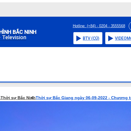
Hotline: (+84) - 0204 - 3555568
HÌNH BẮC NINH
 Television
BTV (CŨ)
VIDEO
M
h
Thời sự Bắc Ninh
Thời sự Bắc Giang ngày 06-09-2022 - Chương t