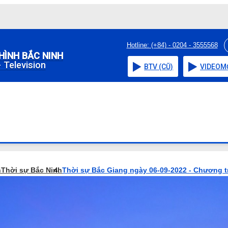
Hotline: (+84) - 0204 - 3555568
HÌNH BẮC NINH
 Television
BTV (CŨ)
VIDEO
M
h
Thời sự Bắc Ninh
Thời sự Bắc Giang ngày 06-09-2022 - Chương t