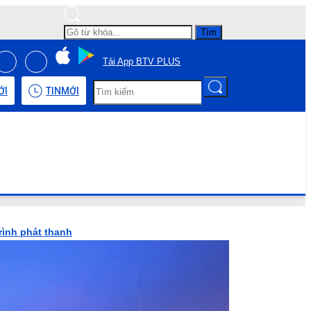
Tìm
Tải App BTV PLUS
ỚI
TIN
MỚI
rình phát thanh