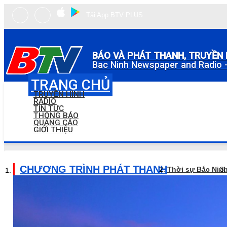
Tải App BTV PLUS
BÁO VÀ PHÁT THANH, TRUYỀN 
Bac Ninh Newspaper and Radio -
TRANG CHỦ
TRUYỀN HÌNH
RADIO
TIN TỨC
THÔNG BÁO
QUẢNG CÁO
GIỚI THIỆU
CHƯƠNG TRÌNH PHÁT THANH
Thời sự Bắc Nin