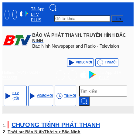
Tải App
BTV
Tìm
PLUS
BÁO VÀ PHÁT THANH, TRUYỀN HÌNH BẮC
NINH
Bac Ninh Newspaper and Radio - Television
VIDEO
MỚI
TIN
MỚI
Hotline: (+84) - 0204 -
Tải App BTV
3555568
PLUS
BTV
VIDEO
MỚI
TIN
MỚI
(CŨ)
CHƯƠNG TRÌNH PHÁT THANH
Thời sự Bắc Ninh
Thời sự Bắc Ninh