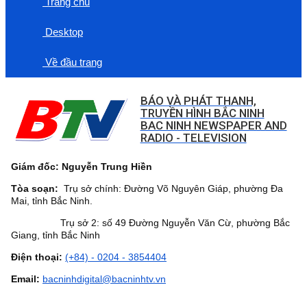
Trang chủ
Desktop
Về đầu trang
BÁO VÀ PHÁT THANH,
TRUYỀN HÌNH BẮC NINH
BAC NINH NEWSPAPER AND
RADIO - TELEVISION
Giám đốc: Nguyễn Trung Hiền
Tòa soạn:
Trụ sở chính: Đường Võ Nguyên Giáp, phường Đa
Mai, tỉnh Bắc Ninh.
Trụ sở 2: số 49 Đường Nguyễn Văn Cừ, phường Bắc
Giang, tỉnh Bắc Ninh
Điện thoại:
(+84) - 0204 - 3854404
Email:
bacninhdigital@bacninhtv.vn