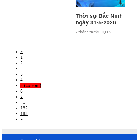
Thời sự Bắc Ninh
ngày 31-5-2026
2 tháng trước
8,802
«
1
2
...
3
4
5
(current)
6
7
..
182
183
»