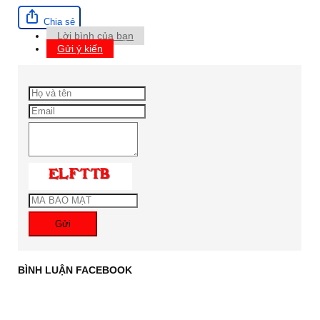
Chia sẻ
Lời bình của bạn
Gửi ý kiến
Gửi
BÌNH LUẬN FACEBOOK