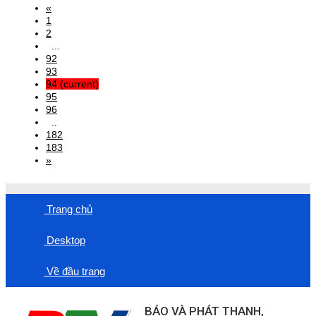
«
1
2
...
92
93
94
(current)
95
96
..
182
183
»
Trang chủ
Desktop
Về đầu trang
BÁO VÀ PHÁT THANH,