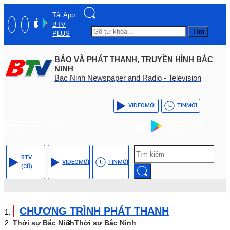
Tải App
BTV
Tìm
PLUS
BÁO VÀ PHÁT THANH, TRUYỀN HÌNH BẮC
NINH
Bac Ninh Newspaper and Radio - Television
VIDEO
MỚI
TIN
MỚI
Hotline: (+84) - 0204 -
Tải App BTV
3555568
PLUS
BTV
VIDEO
MỚI
TIN
MỚI
(CŨ)
CHƯƠNG TRÌNH PHÁT THANH
Thời sự Bắc Ninh
Thời sự Bắc Ninh