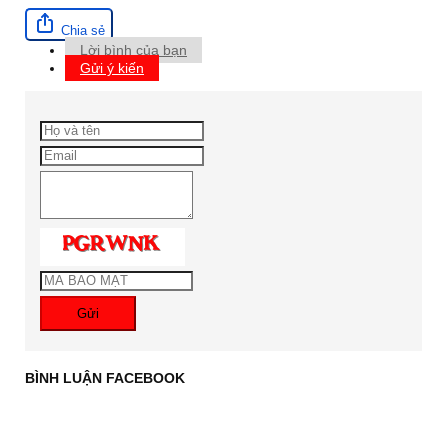
Chia sẻ
Lời bình của bạn
Gửi ý kiến
Gửi
BÌNH LUẬN FACEBOOK