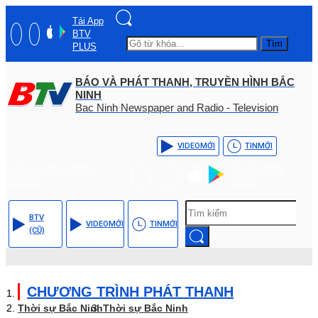
Tải App
BTV
Tìm
PLUS
BÁO VÀ PHÁT THANH, TRUYỀN HÌNH BẮC
NINH
Bac Ninh Newspaper and Radio - Television
VIDEO
MỚI
TIN
MỚI
Hotline: (+84) - 0204 -
Tải App BTV
3555568
PLUS
BTV
VIDEO
MỚI
TIN
MỚI
(CŨ)
CHƯƠNG TRÌNH PHÁT THANH
Thời sự Bắc Ninh
Thời sự Bắc Ninh