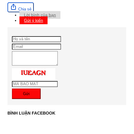
Chia sẻ
Lời bình của bạn
Gửi ý kiến
Gửi
BÌNH LUẬN FACEBOOK