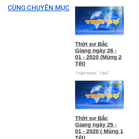
CÙNG CHUYÊN MỤC
Thời sự Bắc
Giang ngày 26 -
01 - 2020 (Mùng 2
Tết)
7 năm trước
7,447
Thời sự Bắc
Giang ngày 25 -
01 - 2020 ( Mùng 1
Tết)