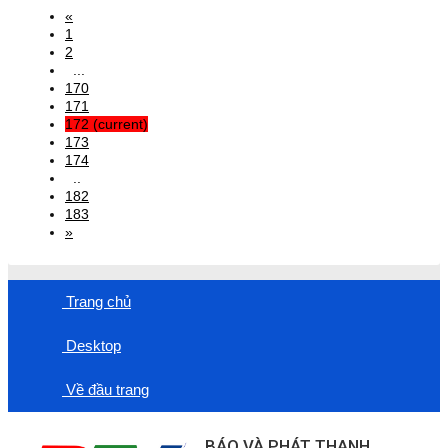
«
1
2
...
170
171
172
(current)
173
174
..
182
183
»
Trang chủ
Desktop
Về đầu trang
BÁO VÀ PHÁT THANH,