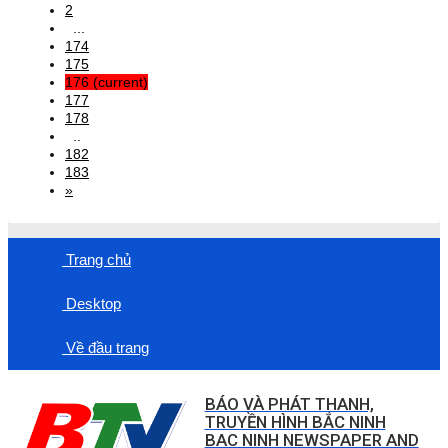
2
...
174
175
176
(current)
177
178
..
182
183
»
Trang chủ
Desktop
Về đầu trang
BÁO VÀ PHÁT THANH,
TRUYỀN HÌNH BẮC NINH
BAC NINH NEWSPAPER AND