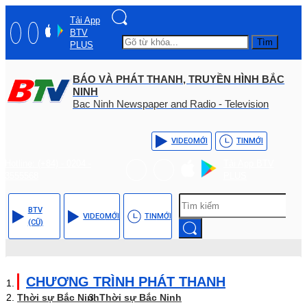
Tải App
BTV
Tìm
PLUS
BÁO VÀ PHÁT THANH, TRUYỀN HÌNH BẮC
NINH
Bac Ninh Newspaper and Radio - Television
VIDEO
MỚI
TIN
MỚI
Hotline: (+84) - 0204 -
Tải App BTV
3555568
PLUS
BTV
VIDEO
MỚI
TIN
MỚI
(CŨ)
CHƯƠNG TRÌNH PHÁT THANH
Thời sự Bắc Ninh
Thời sự Bắc Ninh