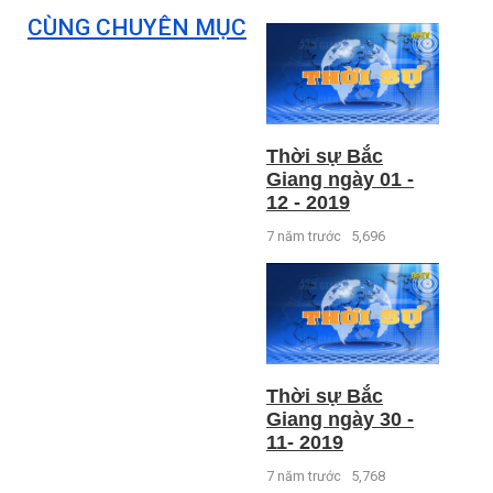
CÙNG CHUYÊN MỤC
Thời sự Bắc
Giang ngày 01 -
12 - 2019
7 năm trước
5,696
Thời sự Bắc
Giang ngày 30 -
11- 2019
7 năm trước
5,768