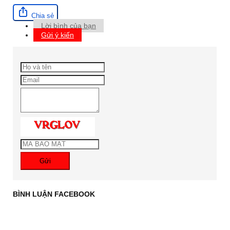
Chia sẻ
Lời bình của bạn
Gửi ý kiến
Gửi
BÌNH LUẬN FACEBOOK