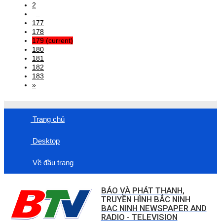
2
..
177
178
179
(current)
180
181
182
183
»
Trang chủ
Desktop
Về đầu trang
BÁO VÀ PHÁT THANH,
TRUYỀN HÌNH BẮC NINH
BAC NINH NEWSPAPER AND
RADIO - TELEVISION