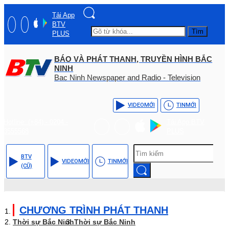
Tải App
BTV
Tìm
PLUS
BÁO VÀ PHÁT THANH, TRUYỀN HÌNH BẮC
NINH
Bac Ninh Newspaper and Radio - Television
VIDEO
MỚI
TIN
MỚI
Hotline: (+84) - 0204 -
Tải App BTV
3555568
PLUS
BTV
VIDEO
MỚI
TIN
MỚI
(CŨ)
CHƯƠNG TRÌNH PHÁT THANH
Thời sự Bắc Ninh
Thời sự Bắc Ninh