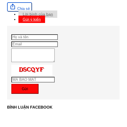
Chia sẻ
Lời bình của bạn
Gửi ý kiến
Gửi
BÌNH LUẬN FACEBOOK