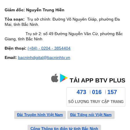
Giám đốc: Nguyễn Trung Hiền
Tòa soạn:
Trụ sở chính: Đường Võ Nguyên Giáp, phường Đa
Mai, tỉnh Bắc Ninh.
Trụ sở 2: số 49 Đường Nguyễn Văn Cừ, phường Bắc
Giang, tỉnh Bắc Ninh
Điện thoại:
(+84) - 0204 - 3854404
Email:
bacninhdigital@bacninhtv.vn
TẢI APP BTV PLUS
473
016
157
SỐ LƯỢNG TRUY CẬP TRANG
Đài Truyền hình Việt Nam
Đài Tiếng nói Việt Nam
Cổng Thông tin điện tử tỉnh Bắc Ninh