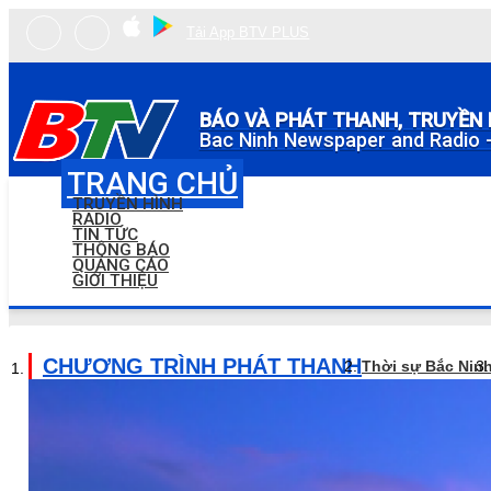
Tải App BTV PLUS
BÁO VÀ PHÁT THANH, TRUYỀN 
Bac Ninh Newspaper and Radio -
TRANG CHỦ
TRUYỀN HÌNH
RADIO
TIN TỨC
THÔNG BÁO
QUẢNG CÁO
GIỚI THIỆU
CHƯƠNG TRÌNH PHÁT THANH
Thời sự Bắc Nin