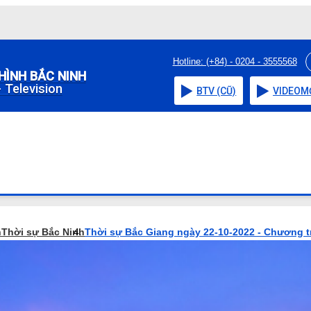
Hotline: (+84) - 0204 - 3555568
HÌNH BẮC NINH
 Television
BTV (CŨ)
VIDEO
M
h
Thời sự Bắc Ninh
Thời sự Bắc Giang ngày 22-10-2022 - Chương t