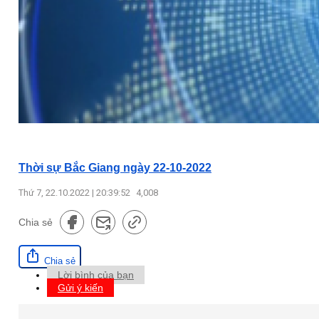
Thời sự Bắc Giang ngày 22-10-2022
Thứ 7, 22.10.2022 | 20:39:52
4,008
Chia sẻ
Chia sẻ
Lời bình của bạn
Gửi ý kiến