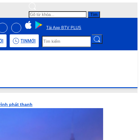
Tìm
Tải App BTV PLUS
ỚI
TIN
MỚI
rình phát thanh