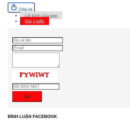
Chia sẻ
Lời bình của bạn
Gửi ý kiến
Gửi
BÌNH LUẬN FACEBOOK