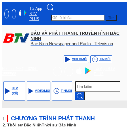
Tải App
BTV
Tìm
PLUS
BÁO VÀ PHÁT THANH, TRUYỀN HÌNH BẮC
NINH
Bac Ninh Newspaper and Radio - Television
VIDEO
MỚI
TIN
MỚI
Hotline: (+84) - 0204 -
Tải App BTV
3555568
PLUS
BTV
VIDEO
MỚI
TIN
MỚI
(CŨ)
CHƯƠNG TRÌNH PHÁT THANH
Thời sự Bắc Ninh
Thời sự Bắc Ninh