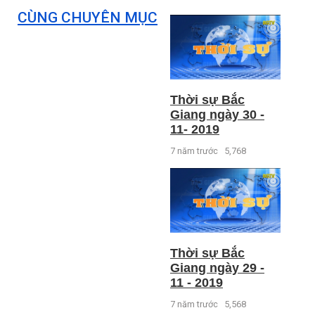
CÙNG CHUYÊN MỤC
Thời sự Bắc
Giang ngày 30 -
11- 2019
7 năm trước
5,768
Thời sự Bắc
Giang ngày 29 -
11 - 2019
7 năm trước
5,568