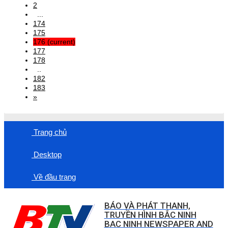
2
...
174
175
176
(current)
177
178
..
182
183
»
Trang chủ
Desktop
Về đầu trang
BÁO VÀ PHÁT THANH,
TRUYỀN HÌNH BẮC NINH
BAC NINH NEWSPAPER AND