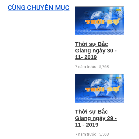
CÙNG CHUYÊN MỤC
Thời sự Bắc
Giang ngày 30 -
11- 2019
7 năm trước
5,768
Thời sự Bắc
Giang ngày 29 -
11 - 2019
7 năm trước
5,568