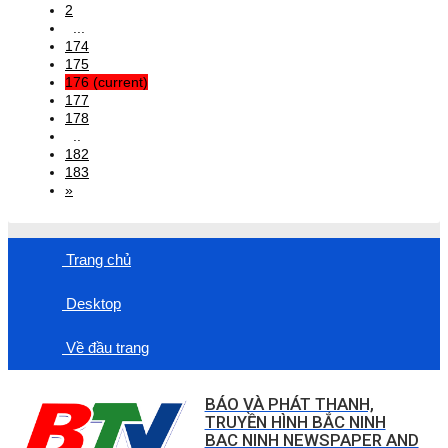
2
...
174
175
176
(current)
177
178
..
182
183
»
Trang chủ
Desktop
Về đầu trang
BÁO VÀ PHÁT THANH,
TRUYỀN HÌNH BẮC NINH
BAC NINH NEWSPAPER AND