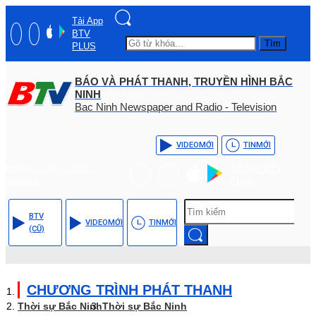
Tải App
BTV
Tìm
PLUS
BÁO VÀ PHÁT THANH, TRUYỀN HÌNH BẮC
NINH
Bac Ninh Newspaper and Radio - Television
VIDEO
MỚI
TIN
MỚI
Hotline: (+84) - 0204 -
Tải App BTV
3555568
PLUS
BTV
VIDEO
MỚI
TIN
MỚI
(CŨ)
CHƯƠNG TRÌNH PHÁT THANH
Thời sự Bắc Ninh
Thời sự Bắc Ninh