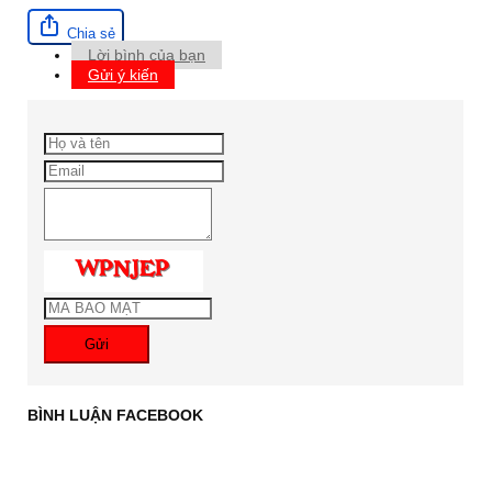
Chia sẻ
Lời bình của bạn
Gửi ý kiến
Gửi
BÌNH LUẬN FACEBOOK