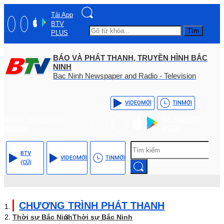
Tải App
BTV
Tìm
PLUS
BÁO VÀ PHÁT THANH, TRUYỀN HÌNH BẮC
NINH
Bac Ninh Newspaper and Radio - Television
VIDEO
MỚI
TIN
MỚI
Hotline: (+84) - 0204 -
Tải App BTV
3555568
PLUS
BTV
VIDEO
MỚI
TIN
MỚI
(CŨ)
CHƯƠNG TRÌNH PHÁT THANH
Thời sự Bắc Ninh
Thời sự Bắc Ninh