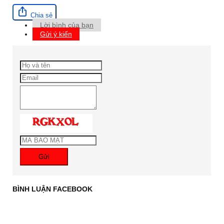
Chia sẻ
Lời bình của bạn
Gửi ý kiến
Gửi
BÌNH LUẬN FACEBOOK