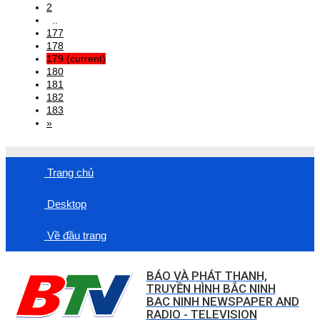
2
..
177
178
179
(current)
180
181
182
183
»
Trang chủ
Desktop
Về đầu trang
BÁO VÀ PHÁT THANH,
TRUYỀN HÌNH BẮC NINH
BAC NINH NEWSPAPER AND
RADIO - TELEVISION