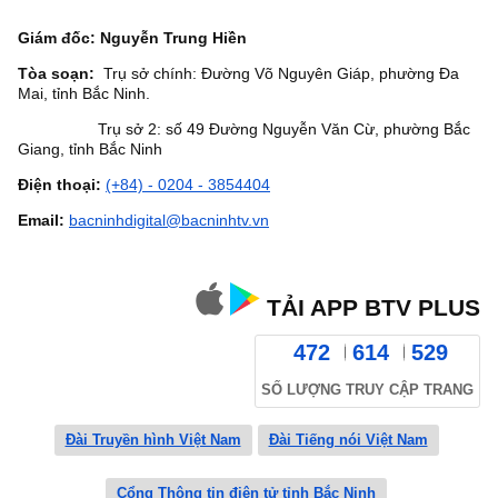
Giám đốc: Nguyễn Trung Hiền
Tòa soạn:
Trụ sở chính: Đường Võ Nguyên Giáp, phường Đa
Mai, tỉnh Bắc Ninh.
Trụ sở 2: số 49 Đường Nguyễn Văn Cừ, phường Bắc
Giang, tỉnh Bắc Ninh
Điện thoại:
(+84) - 0204 - 3854404
Email:
bacninhdigital@bacninhtv.vn
TẢI APP BTV PLUS
472
614
529
SỐ LƯỢNG TRUY CẬP TRANG
Đài Truyền hình Việt Nam
Đài Tiếng nói Việt Nam
Cổng Thông tin điện tử tỉnh Bắc Ninh