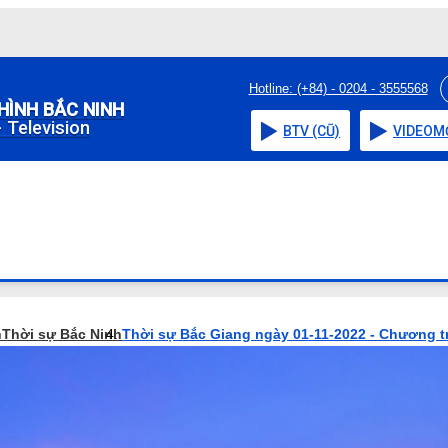
Hotline: (+84) - 0204 - 3555568
HÌNH BẮC NINH
 Television
BTV (CŨ)
VIDEO
M
h
Thời sự Bắc Ninh
Thời sự Bắc Giang ngày 01-11-2022 - Chương t