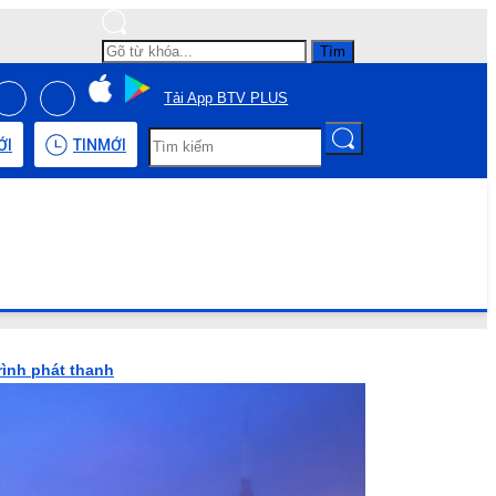
Tìm
Tải App BTV PLUS
ỚI
TIN
MỚI
rình phát thanh