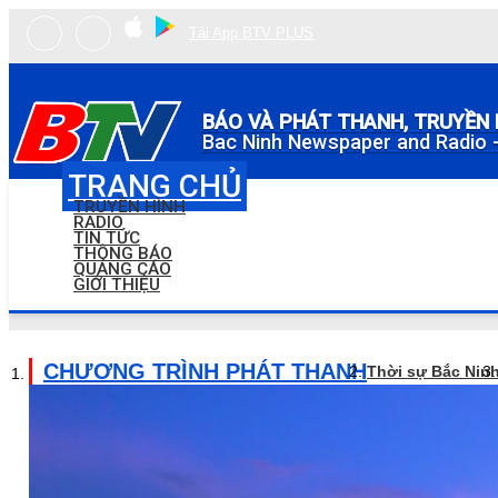
Tải App BTV PLUS
BÁO VÀ PHÁT THANH, TRUYỀN 
Bac Ninh Newspaper and Radio -
TRANG CHỦ
TRUYỀN HÌNH
RADIO
TIN TỨC
THÔNG BÁO
QUẢNG CÁO
GIỚI THIỆU
CHƯƠNG TRÌNH PHÁT THANH
Thời sự Bắc Nin