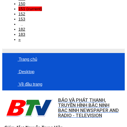
150
151
(current)
152
153
..
182
183
»
Trang chủ
Desktop
Về đầu trang
BÁO VÀ PHÁT THANH,
TRUYỀN HÌNH BẮC NINH
BAC NINH NEWSPAPER AND
RADIO - TELEVISION