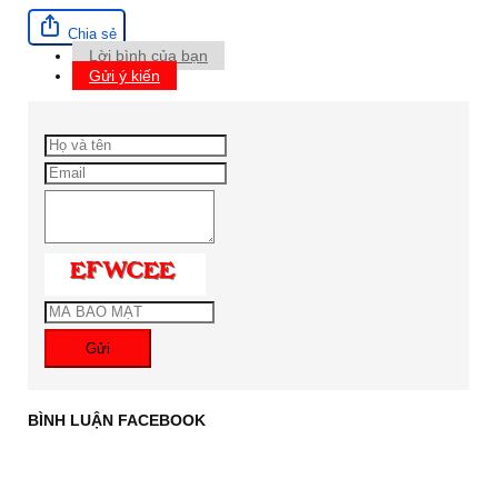
Chia sẻ
Lời bình của bạn
Gửi ý kiến
Gửi
BÌNH LUẬN FACEBOOK