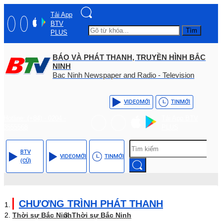
Tải App
BTV
Tìm
PLUS
BÁO VÀ PHÁT THANH, TRUYỀN HÌNH BẮC
NINH
Bac Ninh Newspaper and Radio - Television
VIDEO
MỚI
TIN
MỚI
Hotline: (+84) - 0204 -
Tải App BTV
3555568
PLUS
BTV
VIDEO
MỚI
TIN
MỚI
(CŨ)
CHƯƠNG TRÌNH PHÁT THANH
Thời sự Bắc Ninh
Thời sự Bắc Ninh