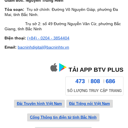
Giám đốc: Nguyễn Trung Hiền
Tòa soạn:
Trụ sở chính: Đường Võ Nguyên Giáp, phường Đa
Mai, tỉnh Bắc Ninh.
Trụ sở 2: số 49 Đường Nguyễn Văn Cừ, phường Bắc
Giang, tỉnh Bắc Ninh
Điện thoại:
(+84) - 0204 - 3854404
Email:
bacninhdigital@bacninhtv.vn
TẢI APP BTV PLUS
473
808
686
SỐ LƯỢNG TRUY CẬP TRANG
Đài Truyền hình Việt Nam
Đài Tiếng nói Việt Nam
Cổng Thông tin điện tử tỉnh Bắc Ninh