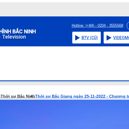
Hotline: (+84) - 0204 - 3555568
HÌNH BẮC NINH
 Television
BTV (CŨ)
VIDEO
M
h
Thời sự Bắc Ninh
Thời sự Bắc Giang ngày 25-11-2022 - Chương t