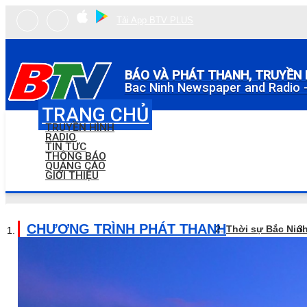
Tải App BTV PLUS
BÁO VÀ PHÁT THANH, TRUYỀN 
Bac Ninh Newspaper and Radio -
TRANG CHỦ
TRUYỀN HÌNH
RADIO
TIN TỨC
THÔNG BÁO
QUẢNG CÁO
GIỚI THIỆU
CHƯƠNG TRÌNH PHÁT THANH
Thời sự Bắc Nin