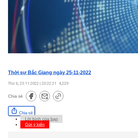
Thời sự Bắc Giang ngày 25-11-2022
Thứ 6, 25.11.2022 | 20:22:21
4,229
Chia sẻ
Chia sẻ
Lời bình của bạn
Gửi ý kiến