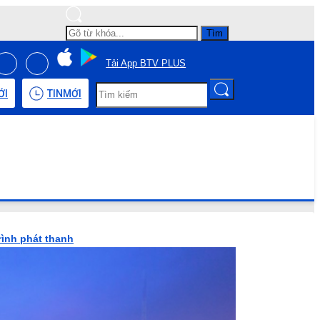
Tìm
Tải App BTV PLUS
ỚI
TIN
MỚI
rình phát thanh